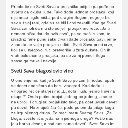
Preobuče se Sveti Sava u prosjačko odijelo pa pođe po
svijetu da okuša ljude. Tako dođe jednom prosjaku, koji
nije imao nigđe ništa, pod dragim Bogom, nego je bio
sav u živoj rani, gđe su se bili i crvi zakotili. Kad ga Sveti
Sava zamoli da mu što udijeli, prosjak mu reče: „Ja ti
nemam ništa dati do ovih crva“, pa se maši rukom, te
izvadi iz rane punu šaku crva i dade prosjaku Savi, jer je
znao da ne valja prosjaka odbiti. Sveti Sava primi crve,
koji se u njegovoj ruci pretvoriše u žute dukate. On ih
vrati bolesnome prosjaku, pa se za nj pomoli Bogu i
spase ga muke i nevolje.
Sveti Sava blagoslovio vino
U ono vrijeme, kad je Sveti Savo po zemlji hodao, uputi
se deset nadničara da beru vinograd. Kad dođu u
vinograd rećiće starješina: „E, dobri ljudi, jesmo li svi na
okupu?“ Onda počne brojati jednog po jednog, a sebe
ne ubroji; I drugi su brojali isto tako, pa opet uvijek devet
pa devet. Ne znajući šta će, pođu putem da pitaju koga
za izgubljenog druga. Po sreći sretu Svetog Savu. „Za
Boga, svešteniče, jeda nam jednoga druga? Pošlo nas
je u borbu deset, a sad nas samo devet“. Sveti Savo im