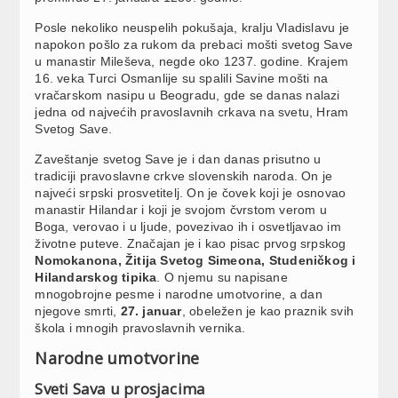
Posle nekoliko neuspelih pokušaja, kralju Vladislavu je
napokon pošlo za rukom da prebaci mošti svetog Save
u manastir Mileševa, negde oko 1237. godine. Krajem
16. veka Turci Osmanlije su spalili Savine mošti na
vračarskom nasipu u Beogradu, gde se danas nalazi
jedna od najvećih pravoslavnih crkava na svetu, Hram
Svetog Save.
Zaveštanje svetog Save je i dan danas prisutno u
tradiciji pravoslavne crkve slovenskih naroda. On je
najveći srpski prosvetitelj. On je čovek koji je osnovao
manastir Hilandar i koji je svojom čvrstom verom u
Boga, verovao i u ljude, povezivao ih i osvetljavao im
životne puteve. Značajan je i kao pisac prvog srpskog
Nomokanona, Žitija Svetog Simeona, Studeničkog i
Hilandarskog tipika
. O njemu su napisane
mnogobrojne pesme i narodne umotvorine, a dan
njegove smrti,
27. januar
, obeležen je kao praznik svih
škola i mnogih pravoslavnih vernika.
Narodne umotvorine
Sveti Sava u prosjacima