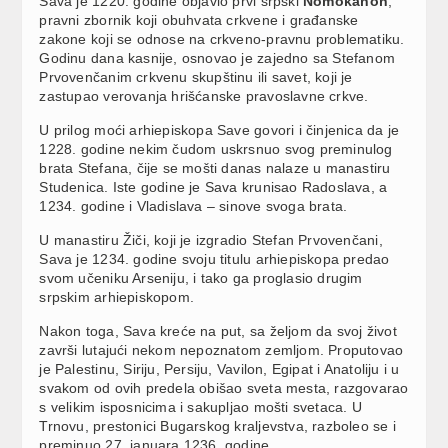
Sava je 1220. godine objavio prvi srpski
Nomokanon
,
pravni zbornik koji obuhvata crkvene i građanske
zakone koji se odnose na crkveno-pravnu problematiku.
Godinu dana kasnije, osnovao je zajedno sa Stefanom
Prvovenčanim crkvenu skupštinu ili savet, koji je
zastupao verovanja hrišćanske pravoslavne crkve.
U prilog moći arhiepiskopa Save govori i činjenica da je
1228. godine nekim čudom uskrsnuo svog preminulog
brata Stefana, čije se mošti danas nalaze u manastiru
Studenica. Iste godine je Sava krunisao Radoslava, a
1234. godine i Vladislava – sinove svoga brata.
U manastiru Žiči, koji je izgradio Stefan Prvovenčani,
Sava je 1234. godine svoju titulu arhiepiskopa predao
svom učeniku Arseniju, i tako ga proglasio drugim
srpskim arhiepiskopom.
Nakon toga, Sava kreće na put, sa željom da svoj život
završi lutajući nekom nepoznatom zemljom. Proputovao
je Palestinu, Siriju, Persiju, Vavilon, Egipat i Anatoliju i u
svakom od ovih predela obišao sveta mesta, razgovarao
s velikim isposnicima i sakupljao mošti svetaca. U
Trnovu, prestonici Bugarskog kraljevstva, razboleo se i
preminuo 27. januara 1236. godine.