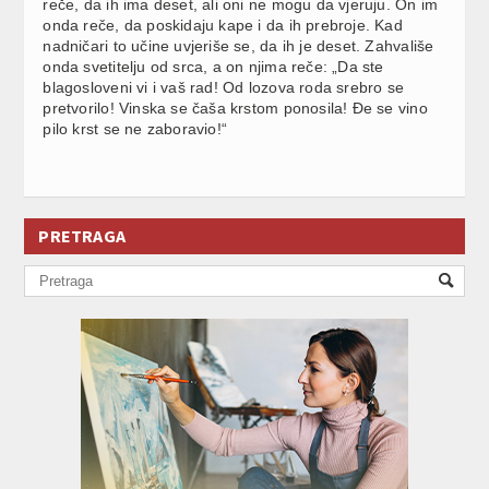
reče, da ih ima deset, ali oni ne mogu da vjeruju. On im
onda reče, da poskidaju kape i da ih prebroje. Kad
nadničari to učine uvjeriše se, da ih je deset. Zahvališe
onda svetitelju od srca, a on njima reče: „Da ste
blagosloveni vi i vaš rad! Od lozova roda srebro se
pretvorilo! Vinska se čaša krstom ponosila! Đe se vino
pilo krst se ne zaboravio!“
PRETRAGA