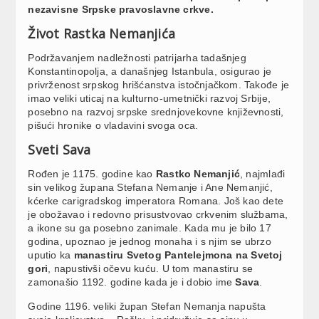
nezavisne Srpske pravoslavne crkve.
Život Rastka Nemanjića
Podržavanjem nadležnosti patrijarha tadašnjeg
Konstantinopolja, a današnjeg Istanbula, osigurao je
privrženost srpskog hrišćanstva istočnjačkom. Takođe je
imao veliki uticaj na kulturno-umetnički razvoj Srbije,
posebno na razvoj srpske srednjovekovne književnosti,
pišući hronike o vladavini svoga oca.
Sveti Sava
Rođen je 1175. godine kao
Rastko Nemanjić
, najmlađi
sin velikog župana Stefana Nemanje i Ane Nemanjić,
kćerke carigradskog imperatora Romana. Još kao dete
je obožavao i redovno prisustvovao crkvenim službama,
a ikone su ga posebno zanimale. Kada mu je bilo 17
godina, upoznao je jednog monaha i s njim se ubrzo
uputio ka
manastiru Svetog Pantelejmona na Svetoj
gori
, napustivši očevu kuću. U tom manastiru se
zamonašio 1192. godine kada je i dobio ime
Sava
.
Godine 1196. veliki župan Stefan Nemanja napušta