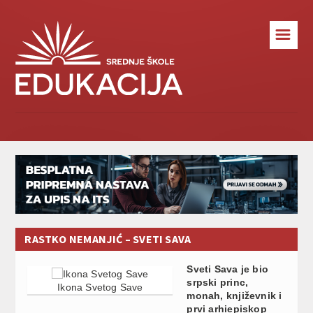
☰
RASTKO NEMANJIĆ – SVETI SAVA
Sveti Sava je bio
srpski princ,
Ikona Svetog Save
monah, književnik i
prvi arhiepiskop