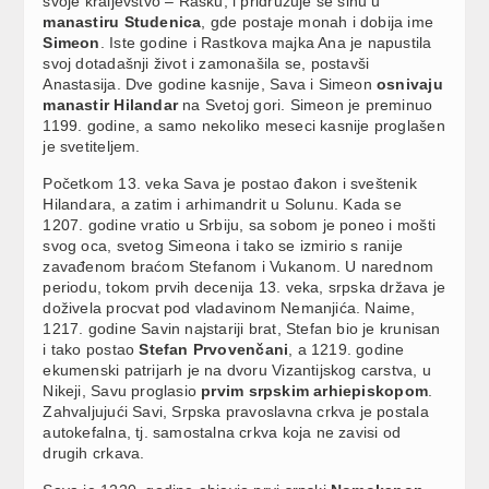
svoje kraljevstvo – Rašku, i pridružuje se sinu u
manastiru Studenica
, gde postaje monah i dobija ime
Simeon
. Iste godine i Rastkova majka Ana je napustila
svoj dotadašnji život i zamonašila se, postavši
Anastasija. Dve godine kasnije, Sava i Simeon
osnivaju
manastir Hilandar
na Svetoj gori. Simeon je preminuo
1199. godine, a samo nekoliko meseci kasnije proglašen
je svetiteljem.
Početkom 13. veka Sava je postao đakon i sveštenik
Hilandara, a zatim i arhimandrit u Solunu. Kada se
1207. godine vratio u Srbiju, sa sobom je poneo i mošti
svog oca, svetog Simeona i tako se izmirio s ranije
zavađenom braćom Stefanom i Vukanom. U narednom
periodu, tokom prvih decenija 13. veka, srpska država je
doživela procvat pod vladavinom Nemanjića. Naime,
1217. godine Savin najstariji brat, Stefan bio je krunisan
i tako postao
Stefan Prvovenčani
, a 1219. godine
ekumenski patrijarh je na dvoru Vizantijskog carstva, u
Nikeji, Savu proglasio
prvim srpskim arhiepiskopom
.
Zahvaljujući Savi, Srpska pravoslavna crkva je postala
autokefalna, tj. samostalna crkva koja ne zavisi od
drugih crkava.