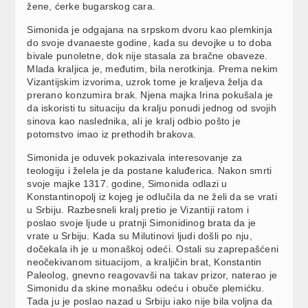
žene, ćerke bugarskog cara.
Simonida je odgajana na srpskom dvoru kao plemkinja
do svoje dvanaeste godine, kada su devojke u to doba
bivale punoletne, dok nije stasala za bračne obaveze.
Mlada kraljica je, međutim, bila nerotkinja. Prema nekim
Vizantijskim izvorima, uzrok tome je kraljeva želja da
prerano konzumira brak. Njena majka Irina pokušala je
da iskoristi tu situaciju da kralju ponudi jednog od svojih
sinova kao naslednika, ali je kralj odbio pošto je
potomstvo imao iz prethodih brakova.
Simonida je oduvek pokazivala interesovanje za
teologiju i želela je da postane kaluđerica. Nakon smrti
svoje majke 1317. godine, Simonida odlazi u
Konstantinopolj iz kojeg je odlučila da ne želi da se vrati
u Srbiju. Razbesneli kralj pretio je Vizantiji ratom i
poslao svoje ljude u pratnji Simonidinog brata da je
vrate u Srbiju. Kada su Milutinovi ljudi došli po nju,
dočekala ih je u monaškoj odeći. Ostali su zaprepašćeni
neočekivanom situacijom, a kraljičin brat, Konstantin
Paleolog, gnevno reagovavši na takav prizor, naterao je
Simonidu da skine monašku odeću i obuče plemićku.
Tada ju je poslao nazad u Srbiju iako nije bila voljna da