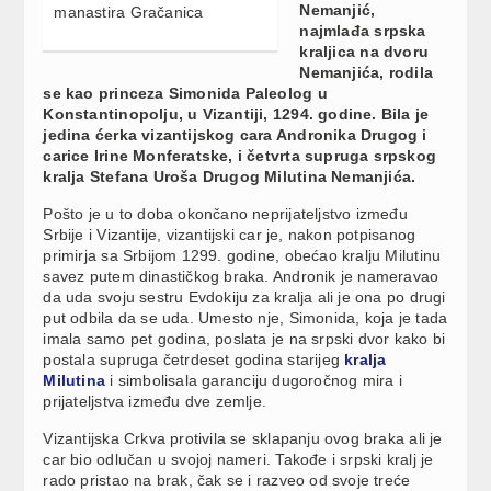
Nemanjić,
manastira Gračanica
najmlađa srpska
kraljica na dvoru
Nemanjića, rodila
se kao princeza Simonida Paleolog u
Konstantinopolju, u Vizantiji, 1294. godine. Bila je
jedina ćerka vizantijskog cara Andronika Drugog i
carice Irine Monferatske, i četvrta supruga srpskog
kralja Stefana Uroša Drugog Milutina Nemanjića.
Pošto je u to doba okončano neprijateljstvo između
Srbije i Vizantije, vizantijski car je, nakon potpisanog
primirja sa Srbijom 1299. godine, obećao kralju Milutinu
savez putem dinastičkog braka. Andronik je nameravao
da uda svoju sestru Evdokiju za kralja ali je ona po drugi
put odbila da se uda. Umesto nje, Simonida, koja je tada
imala samo pet godina, poslata je na srpski dvor kako bi
postala supruga četrdeset godina starijeg
kralja
Milutina
i simbolisala garanciju dugoročnog mira i
prijateljstva između dve zemlje.
Vizantijska Crkva protivila se sklapanju ovog braka ali je
car bio odlučan u svojoj nameri. Takođe i srpski kralj je
rado pristao na brak, čak se i razveo od svoje treće