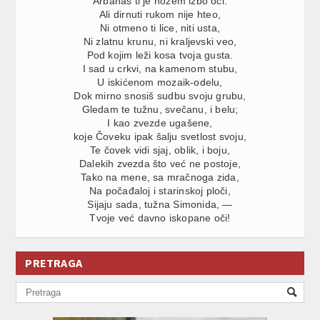
Arbanas ti je nožem izbo oči.
Ali dirnuti rukom nije hteo,
Ni otmeno ti lice, niti usta,
Ni zlatnu krunu, ni kraljevski veo,
Pod kojim leži kosa tvoja gusta.
I sad u crkvi, na kamenom stubu,
U iskićenom mozaik-odelu,
Dok mirno snosiš sudbu svoju grubu,
Gledam te tužnu, svečanu, i belu;
I kao zvezde ugašene,
koje Čoveku ipak šalju svetlost svoju,
Te čovek vidi sjaj, oblik, i boju,
Dalekih zvezda što već ne postoje,
Tako na mene, sa mračnoga zida,
Na počađaloj i starinskoj ploči,
Sijaju sada, tužna Simonida, —
Tvoje već davno iskopane oči!
PRETRAGA