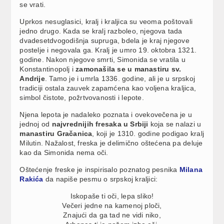
se vrati.
Uprkos nesuglasici, kralj i kraljica su veoma poštovali
jedno drugo. Kada se kralj razboleo, njegova tada
dvadesetdvogodišnja supruga, bdela je kraj njegove
postelje i negovala ga. Kralj je umro 19. oktobra 1321.
godine. Nakon njegove smrti, Simonida se vratila u
Konstantinopolj i
zamonašila se u manastiru sv.
Andrije
. Tamo je i umrla 1336. godine, ali je u srpskoj
tradiciji ostala zauvek zapamćena kao voljena kraljica,
simbol čistote, požrtvovanosti i lepote.
Njena lepota je nadaleko poznata i ovekovečena je u
jednoj od
najvrednijih fresaka u Srbiji
koja se nalazi u
manastiru Gračanica
, koji je 1310. godine podigao kralj
Milutin. Nažalost, freska je delimično oštećena pa deluje
kao da Simonida nema oči.
Oštećenje freske je inspirisalo poznatog pesnika
Milana
Rakića
da napiše pesmu o srpskoj kraljici:
Iskopaše ti oči, lepa sliko!
Večeri jedne na kamenoj ploči,
Znajući da ga tad ne vidi niko,