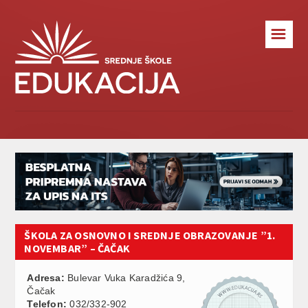
☰
ŠKOLA ZA OSNOVNO I SREDNJE OBRAZOVANJE ”1.
NOVEMBAR” – ČAČAK
Adresa:
Bulevar Vuka Karadžića 9,
Čačak
Telefon:
032/332-902