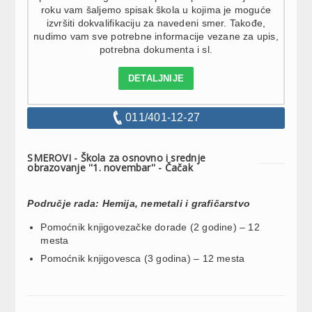
roku vam šaljemo spisak škola u kojima je moguće
izvršiti dokvalifikaciju za navedeni smer. Takođe,
nudimo vam sve potrebne informacije vezane za upis,
potrebna dokumenta i sl.
DETALJNIJE
011/401-12-27
SMEROVI - Škola za osnovno i srednje
obrazovanje ''1. novembar'' - Čačak
Područje rada: Hemija, nemetali i grafičarstvo
Pomoćnik knjigovezačke dorade (2 godine) – 12
mesta
Pomoćnik knjigovesca (3 godina) – 12 mesta