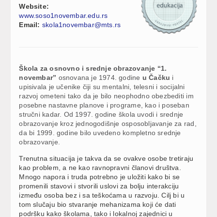
Website:
www.soso1novembar.edu.rs
Email:
skola1novembar@mts.rs
Škola za osnovno i srednje obrazovanje “1.
novembar”
osnovana je 1974. godine
u Čačku
i
upisivala je učenike čiji su mentalni, telesni i socijalni
razvoj ometeni tako da je bilo neophodno obezbediti im
posebne nastavne planove i programe, kao i poseban
stručni kadar. Od 1997. godine škola uvodi i srednje
obrazovanje kroz jednogodišnje osposobljavanje za rad,
da bi 1999. godine bilo uvedeno kompletno srednje
obrazovanje.
Trenutna situacija je takva da se ovakve osobe tretiraju
kao problem, a ne kao ravnopravni članovi društva.
Mnogo napora i truda potrebno je uložiti kako bi se
promenili stavovi i stvorili uslovi za bolju interakciju
između osoba bez i sa teškoćama u razvoju. Cilj bi u
tom slučaju bio stvaranje mehanizama koji će dati
podršku kako školama, tako i lokalnoj zajednici u