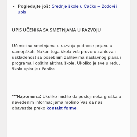
Pogledajte još:
Srednje škole u Čačku – Bodovi i
upis
UPIS UČENIKA SA SMETNJAMA U RAZVOJU
Učenici sa smetnjama u razvoju podnose prijavu u
samoj školi. Nakon toga škola vrši proveru zahteva i
usklađenost sa posebnim zahtevima nastavnog plana i
programa i opštim aktima škole. Ukoliko je sve u redu,
škola upisuje učenika.
***Napomena:
Ukoliko mislite da postoji neka greška u
navedenim informacijama molimo Vas da nas
obavestite preko
kontakt forme
.