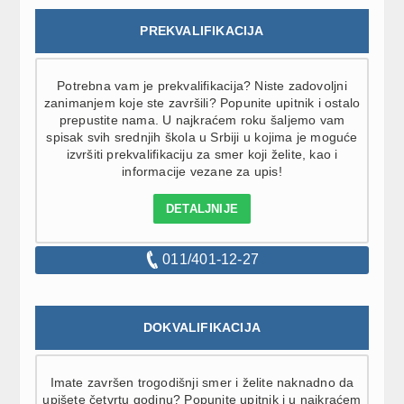
PREKVALIFIKACIJA
Potrebna vam je prekvalifikacija? Niste zadovoljni
zanimanjem koje ste završili? Popunite upitnik i ostalo
prepustite nama. U najkraćem roku šaljemo vam
spisak svih srednjih škola u Srbiji u kojima je moguće
izvršiti prekvalifikaciju za smer koji želite, kao i
informacije vezane za upis!
DETALJNIJE
011/401-12-27
DOKVALIFIKACIJA
Imate završen trogodišnji smer i želite naknadno da
upišete četvrtu godinu? Popunite upitnik i u najkraćem