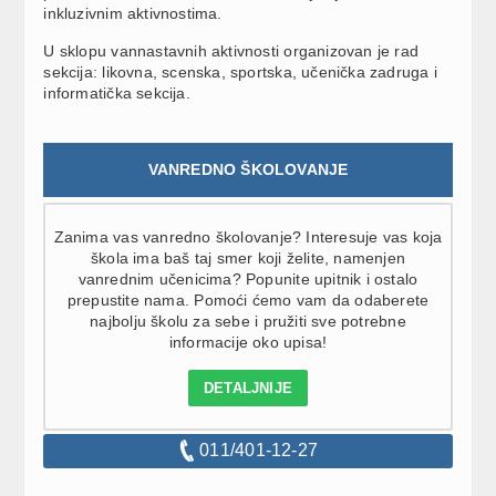
inkluzivnim aktivnostima.
U sklopu vannastavnih aktivnosti organizovan je rad
sekcija: likovna, scenska, sportska, učenička zadruga i
informatička sekcija.
VANREDNO ŠKOLOVANJE
Zanima vas vanredno školovanje? Interesuje vas koja
škola ima baš taj smer koji želite, namenjen
vanrednim učenicima? Popunite upitnik i ostalo
prepustite nama. Pomoći ćemo vam da odaberete
najbolju školu za sebe i pružiti sve potrebne
informacije oko upisa!
DETALJNIJE
011/401-12-27