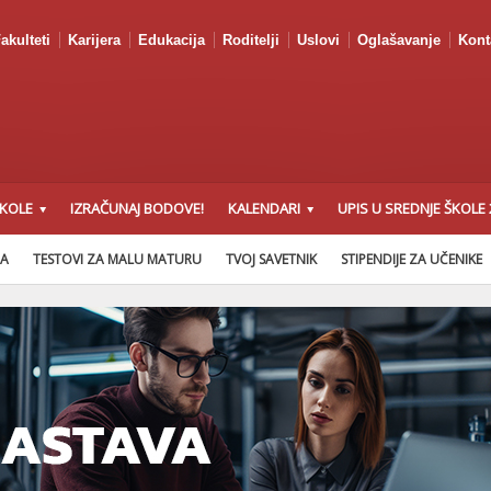
akulteti
Karijera
Edukacija
Roditelji
Uslovi
Oglašavanje
Kont
ŠKOLE
IZRAČUNAJ BODOVE!
KALENDARI
UPIS U SREDNJE ŠKOLE 
NA
TESTOVI ZA MALU MATURU
TVOJ SAVETNIK
STIPENDIJE ZA UČENIKE