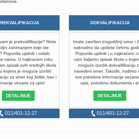
 ustanova.
PREKVALIFIKACIJA
DOKVALIFIKACIJA
am je prekvalifikacija? Niste
Imate završen trogodišnji smer i ž
ljni zanimanjem koje ste
naknadno da upišete četvrtu god
i? Popunite upitnik i ostalo
Popunite upitnik i u najkraćem r
ite nama. U najkraćem roku
vam šaljemo spisak škola u kojim
am spisak svih srednjih škola
moguće izvršiti dokvalifikaciju 
 u kojima je moguće izvršiti
navedeni smer. Takođe, nudimo
aciju za smer koji želite, kao i
sve potrebne informacije vezane
rmacije vezane za upis!
upis, potrebna dokumenta i sl
DETALJNIJE
DETALJNIJE
011/401-12-27
011/401-12-27