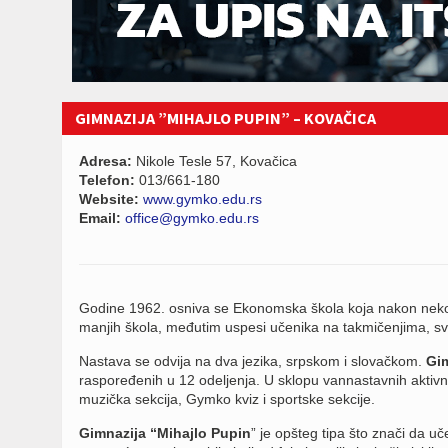
GIMNAZIJA ”MIHAJLO PUPIN” – KOVAČICA
Adresa:
Nikole Tesle 57, Kovačica
Telefon:
013/661-180
Website:
www.gymko.edu.rs
Email:
office@gymko.edu.rs
Godine 1962. osniva se Ekonomska škola koja nakon neko
manjih škola, međutim uspesi učenika na takmičenjima, svr
Nastava se odvija na dva jezika, srpskom i slovačkom.
Gim
raspoređenih u 12 odeljenja. U sklopu vannastavnih aktivno
muzička sekcija, Gymko kviz i sportske sekcije.
Gimnazija “Mihajlo Pupin
” je opšteg tipa što znači da uč