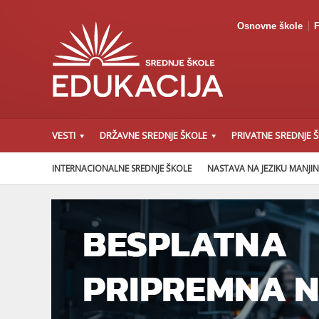
Osnovne škole
F
VESTI
DRŽAVNE SREDNJE ŠKOLE
PRIVATNE SREDNJE 
INTERNACIONALNE SREDNJE ŠKOLE
NASTAVA NA JEZIKU MANJI