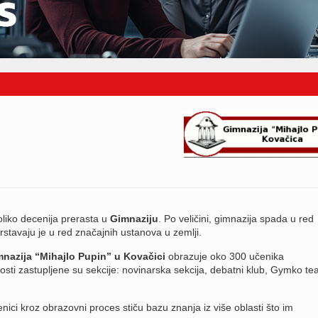
liko decenija prerasta u
Gimnaziju
. Po veličini, gimnazija spada u red
stavaju je u red značajnih ustanova u zemlji.
nazija “Mihajlo Pupin” u Kovačici
obrazuje oko 300 učenika
sti zastupljene su sekcije: novinarska sekcija, debatni klub, Gymko tea
enici kroz obrazovni proces stiču bazu znanja iz više oblasti što im