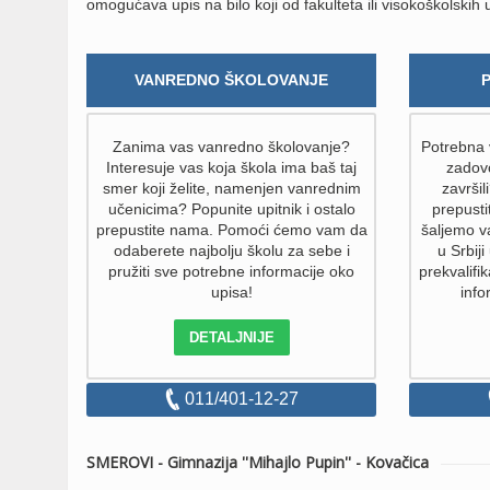
omogućava upis na bilo koji od fakulteta ili visokoškolskih
VANREDNO ŠKOLOVANJE
Zanima vas vanredno školovanje?
Potrebna v
Interesuje vas koja škola ima baš taj
zadovo
smer koji želite, namenjen vanrednim
završil
učenicima? Popunite upitnik i ostalo
prepust
prepustite nama. Pomoći ćemo vam da
šaljemo v
odaberete najbolju školu za sebe i
u Srbiji
pružiti sve potrebne informacije oko
prekvalifik
upisa!
info
DETALJNIJE
011/401-12-27
SMEROVI - Gimnazija ''Mihajlo Pupin'' - Kovačica