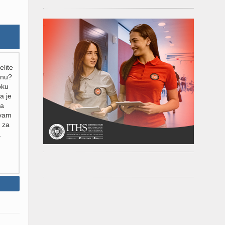
elite
inu?
oku
a je
za
 vam
 za
.