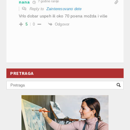
7 godine ranije
nana
Reply to
Zainteresovano dete
Vrlo dobar uspeh ili oko 70 poena možda i više
Odgovor
5
0
PRETRAGA