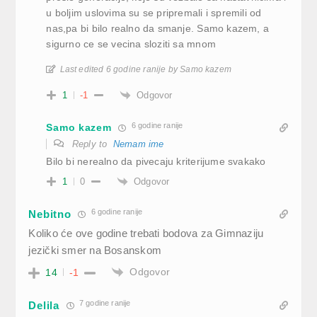
u boljim uslovima su se pripremali i spremili od
nas,pa bi bilo realno da smanje. Samo kazem, a
sigurno ce se vecina sloziti sa mnom
Last edited 6 godine ranije by Samo kazem
Odgovor
1
-1
6 godine ranije
Samo kazem
Reply to
Nemam ime
Bilo bi nerealno da pivecaju kriterijume svakako
Odgovor
1
0
6 godine ranije
Nebitno
Koliko će ove godine trebati bodova za Gimnaziju
jezički smer na Bosanskom
Odgovor
14
-1
7 godine ranije
Delila