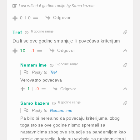
Last edited 6 godine ranije by Samo kazem
Odgovor
0
0
6 godine ranije
Tref
Da li se ove godine smanjuje ili povećava kriterijum
Odgovor
10
-1
6 godine ranije
Nemam ime
Reply to
Tref
Verovatno povecava
Odgovor
1
-9
6 godine ranije
Samo kazem
Reply to
Nemam ime
Pa bilo bi nerealno da povecaju kriterijume, zbog
toga sto se ove godine nismo spremali sa
nastavnicima zbog ove situacije sa pandemijom kao
prosle generacije, koje su vezbale sa nastavnicima i