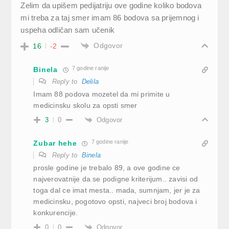
Zelim da upišem pedijatriju ove godine koliko bodova
mi treba za taj smer imam 86 bodova sa prijemnog i
uspeha odličan sam učenik
Odgovor
16
-2
7 godine ranije
Binela
Reply to
Delila
Imam 88 podova mozetel da mi primite u
medicinsku skolu za opsti smer
Odgovor
3
0
7 godine ranije
Zubar hehe
Reply to
Binela
prosle godine je trebalo 89, a ove godine ce
najverovatnije da se podigne kriterijum.. zavisi od
toga dal ce imat mesta.. mada, sumnjam, jer je za
medicinsku, pogotovo opsti, najveci broj bodova i
konkurencije.
Odgovor
0
0