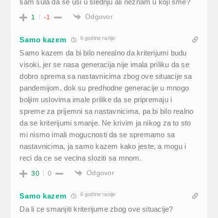
sam sula da se usi u slednju ali neznam u koji sme?
Odgovor
1
-1
6 godine ranije
Samo kazem
Samo kazem da bi bilo nerealno da kriterijumi budu
visoki, jer se nasa generacija nije imala priliku da se
dobro sprema sa nastavnicima zbog ove situacije sa
pandemijom, dok su predhodne generacije u mnogo
boljim uslovima imale prilike da se pripremaju i
spreme za prijemni sa nastavnicima, pa bi bilo realno
da se kriterijumi smanje. Ne krivim ja nikog za to sto
mi nismo imali mogucnosti da se spremamo sa
nastavnicima, ja samo kazem kako jeste, a mogu i
reci da ce se vecina sloziti sa mnom.
Odgovor
30
0
6 godine ranije
Samo kazem
Da li ce smanjiti kriterijume zbog ove situacije?