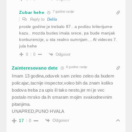
7 godine ranije
Zubar hehe
Reply to
Delila
prosle godine je trebalo 87.. a podizu kriterijume
kazu.. mozda budes imala srece, pa bude manjak
konkurencije, u sta realno sumnjam… Al videces 7.
jula hehe
Odgovor
0
0
8 godine ranije
Zainteresovano dete
Imam 13 godina,oduvek sam zeleo zeleo da budem
policajac,tacnije inspector,voleo bih da znam koliko
bodova treba za upis ili tako nesto,jer mi je vec
postalo mrsko da ih smaram mojim svakodnevnim
pitanjima.
UNAPRED,PUNO HVALA
Odgovor
17
0