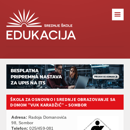
☰
ŠKOLA ZA OSNOVNO I SREDNJE OBRAZOVANJE SA
DOMOM ”VUK KARADŽIĆ” – SOMBOR
Adresa:
Radoja Domanovića
98, Sombor
Telefon:
025/459-081