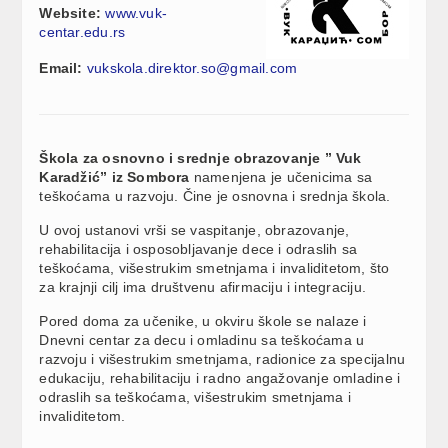
Website:
www.vuk-
centar.edu.rs
Email:
vukskola.direktor.so@gmail.com
Škola za osnovno i srednje obrazovanje ” Vuk
Karadžić” iz Sombora
namenjena je učenicima sa
teškoćama u razvoju. Čine je osnovna i srednja škola.
U ovoj ustanovi vrši se vaspitanje, obrazovanje,
rehabilitacija i osposobljavanje dece i odraslih sa
teškoćama, višestrukim smetnjama i invaliditetom, što
za krajnji cilj ima društvenu afirmaciju i integraciju.
Pored doma za učenike, u okviru škole se nalaze i
Dnevni centar za decu i omladinu sa teškoćama u
razvoju i višestrukim smetnjama, radionice za specijalnu
edukaciju, rehabilitaciju i radno angažovanje omladine i
odraslih sa teškoćama, višestrukim smetnjama i
invaliditetom.