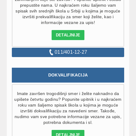
prepustite nama. U najkraćem roku šaljemo vam
spisak svih srednjih škola u Srbiji u kojima je moguće
izvršiti prekvalifikaciju za smer koji želite, kao i
informacije vezane za upis!
DETALJNIJE
011/401-12-27
DOKVALIFIKACIJA
Imate završen trogodišnji smer i želite naknadno da
upišete četvrtu godinu? Popunite upitnik i u najkraćem
roku vam šaljemo spisak škola u kojima je moguće
izvršiti dokvalifikaciju za navedeni smer. Takođe,
nudimo vam sve potrebne informacije vezane za upis,
potrebna dokumenta i sl.
DETALJNIJE