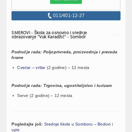
011/401-12-27
SMEROVI - Škola za osnovno i srednje
obrazovanje ''Vuk Karadžić'' - Sombor
Područje rada: Poljoprivreda, proizvodnja i prerada
hrane
Cvećar – vrtlar
(2 godine) – 12 mesta
Područje rada: Trgovina, ugostiteljstvo i turizam
Servir (2 godine) – 12 mesta
Pogledajte još:
Srednje škole u Somboru – Bodovi i
upis