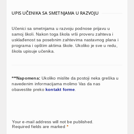
UPIS UČENIKA SA SMETNJAMA U RAZVOJU
Učenici sa smetnjama u razvoju podnose prijavu u
samoj školi. Nakon toga škola vrši proveru zahteva i
usklađenost sa posebnim zahtevima nastavnog plana i
programa i opštim aktima škole. Ukoliko je sve u redu,
škola upisuje učenika.
***Napomena:
Ukoliko mislite da postoji neka greška u
navedenim informacijama molimo Vas da nas
obavestite preko
kontakt forme
.
Your e-mail address will not be published.
Required fields are marked
*