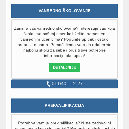
VANREDNO ŠKOLOVANJE
Zanima vas vanredno školovanje? Interesuje vas koja
škola ima baš taj smer koji želite, namenjen
vanrednim učenicima? Popunite upitnik i ostalo
prepustite nama. Pomoći ćemo vam da odaberete
najbolju školu za sebe i pružiti sve potrebne
informacije oko upisa!
DETALJNIJE
011/401-12-27
PREKVALIFIKACIJA
Potrebna vam je prekvalifikacija? Niste zadovoljni
zanimanjem koje ste završili? Popunite upitnik i ostalo