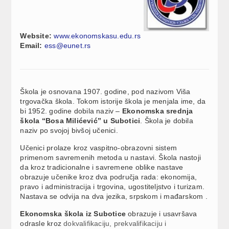
Website:
www.ekonomskasu.edu.rs
Email:
ess@eunet.rs
Škola je osnovana 1907. godine, pod nazivom Viša
trgovačka škola. Tokom istorije škola je menjala ime, da
bi 1952. godine dobila naziv –
Ekonomska srednja
škola “Bosa Milićević” u Subotici
. Škola je dobila
naziv po svojoj bivšoj učenici.
Učenici prolaze kroz vaspitno-obrazovni sistem
primenom savremenih metoda u nastavi. Škola nastoji
da kroz tradicionalne i savremene oblike nastave
obrazuje učenike kroz dva područja rada: ekonomija,
pravo i administracija i trgovina, ugostiteljstvo i turizam.
Nastava se odvija na dva jezika, srpskom i mađarskom .
Ekonomska škola iz Subotice
obrazuje i usavršava
odrasle kroz
dokvalifikaciju, prekvalifikaciju i