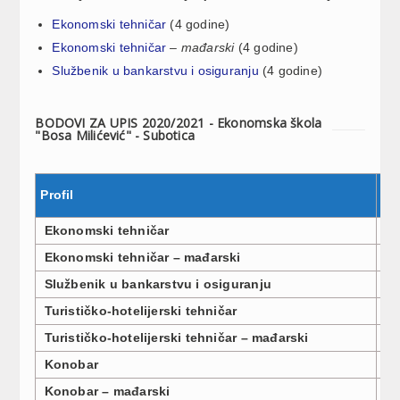
Ekonomski tehničar
(4 godine)
Ekonomski tehničar
–
mađarski
(4 godine)
Službenik u bankarstvu i osiguranju
(4 godine)
BODOVI ZA UPIS 2020/2021 - Ekonomska škola
"Bosa Milićević" - Subotica
Profil
Br
Ekonomski tehničar
3
Ekonomski tehničar – mađarski
3
Službenik u bankarstvu i osiguranju
3
Turističko-hotelijerski tehničar
3
Turističko-hotelijerski tehničar – mađarski
3
Konobar
1
Konobar – mađarski
1