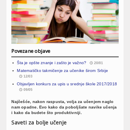
Povezane objave
Šta je opšte znanje i zašto je važno?
20/01
Matematičko takmičenje za učenike širom Srbije
12/03
Objavljen konkurs za upis u srednje škole 2017/2018
09/05
Najčešće, nakon raspusta, volja za učenjem naglo
nam opadne. Evo kako da poboljšate navike učenja
i kako da budete što produktivniji.
Saveti za bolje učenje