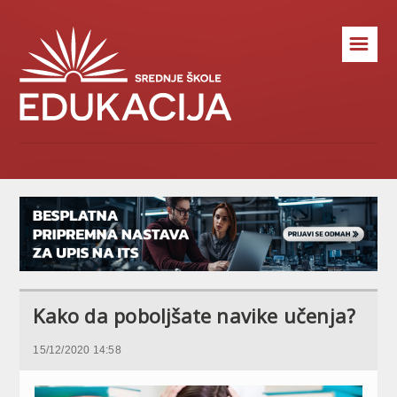
☰
Kako da poboljšate navike učenja?
15/12/2020 14:58