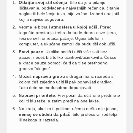
Otkrijte svoj stil učenja
. Bilo da je u pitanju
iščitavanje, podvlačenje najvažnijih rečenica, čitanje
naglas ili beleženje teza, nije važno. Izaberi onaj stil
koji ti najviše odgovara.
Veoma je bitna i
atmosfera u kojoj učiš.
Pored
toga što prostorija treba da bude dobro osvetljena,
reši se svih ometača pažnje. Ugasi telefon i
kompjuter, a ukućane zamoli da budu tiši dok učiš.
Pravi pauze
. Ukoliko sediš i učiš više sati bez
pauze, nećeš biti toliko učinkovit/učinkovita. Češće,
a kraće pauze pomoći će ti da ti se prethodno
gradivo “slegne”.
Možeš
napraviti grupu
s drugarima iz razreda s
kojom ćeš zajedno učiti ili pak ponavljati gradivo.
Tako ćete se međusobno dopunjavati.
Napravi prioritete
. Prvi počni da učiš one predmete
koji ti idu teže, a zatim pređi na one lakše.
Na kraju, ukoliko ti prilikom učenja nešto nije jasno,
nemoj se stideti da pitaš
, bilo profesora, roditelja
ili nekoga iz razreda.