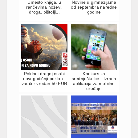
Umesto knjiga, u
Novine u gimnazijama
rančevima noževi,
od septembra naredne
droga, pištolji...
godine
Pokloni dragoj osobi
Konkurs za
novogodišnji poklon -
srednjoškolce - Izrada
vaučer vredan 50 EUR
aplikacija za mobilne
uređaje