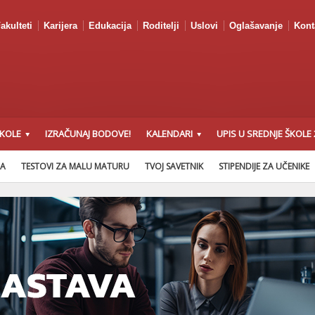
akulteti
Karijera
Edukacija
Roditelji
Uslovi
Oglašavanje
Kont
ŠKOLE
IZRAČUNAJ BODOVE!
KALENDARI
UPIS U SREDNJE ŠKOLE 
NA
TESTOVI ZA MALU MATURU
TVOJ SAVETNIK
STIPENDIJE ZA UČENIKE