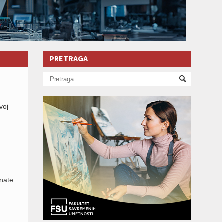
PRETRAGA
voj
znate