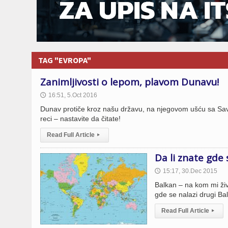
TAG "EVROPA"
Zanimljivosti o lepom, plavom Dunavu!
16:51, 5.Oct 2016
🕔
Dunav protiče kroz našu državu, na njegovom ušću sa Savom
reci – nastavite da čitate!
Read Full Article
▸
Da li znate gde 
15:17, 30.Dec 2015
🕔
Balkan – na kom mi živi
gde se nalazi drugi Ba
Read Full Article
▸