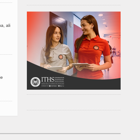
a, ali
je