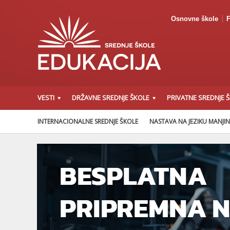
Osnovne škole
F
VESTI
DRŽAVNE SREDNJE ŠKOLE
PRIVATNE SREDNJE 
INTERNACIONALNE SREDNJE ŠKOLE
NASTAVA NA JEZIKU MANJI