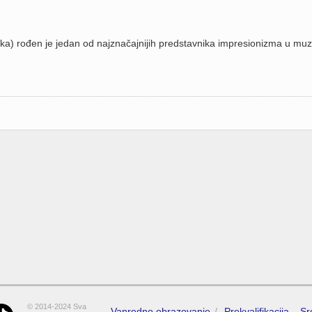
a) rođen je jedan od najznačajnijih predstavnika impresionizma u muzi
© 2014-2024 Sva
Vanredno obrazovanje
Prekvalifikacija – S