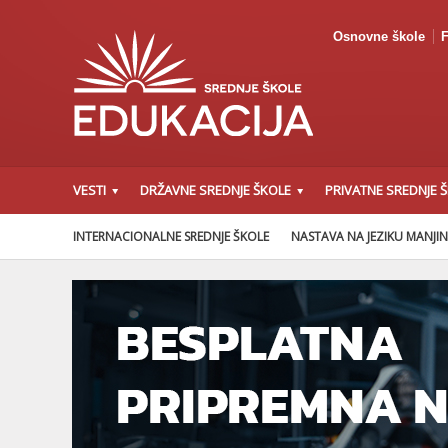
Osnovne škole
F
VESTI
DRŽAVNE SREDNJE ŠKOLE
PRIVATNE SREDNJE 
INTERNACIONALNE SREDNJE ŠKOLE
NASTAVA NA JEZIKU MANJI