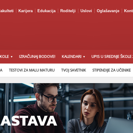
akulteti
Karijera
Edukacija
Roditelji
Uslovi
Oglašavanje
Kont
ŠKOLE
IZRAČUNAJ BODOVE!
KALENDARI
UPIS U SREDNJE ŠKOLE 
NA
TESTOVI ZA MALU MATURU
TVOJ SAVETNIK
STIPENDIJE ZA UČENIKE