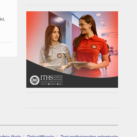
ci,
rednje škole
Dokvalifikacija
Test profesionalne orijentacije