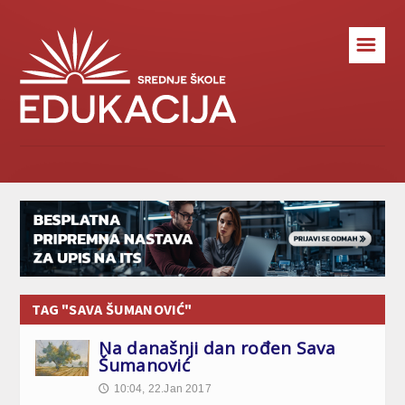
☰
TAG "SAVA ŠUMANOVIĆ"
Na današnji dan rođen Sava
Šumanović
10:04, 22.Jan 2017
🕔