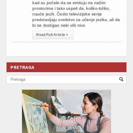
kad su počele da se emituju na našim
prostorima i tako uspeli da, koliko-toliko,
nauče jezik. Često televizijske serije
predstavljaju sredstvo za učenje jezika, ali da
bi se dostigao neki viši nivo
Read Full Article
▸
PRETRAGA