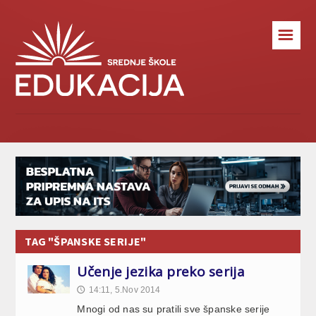
☰
TAG "ŠPANSKE SERIJE"
Učenje jezika preko serija
14:11, 5.Nov 2014
🕔
Mnogi od nas su pratili sve španske serije