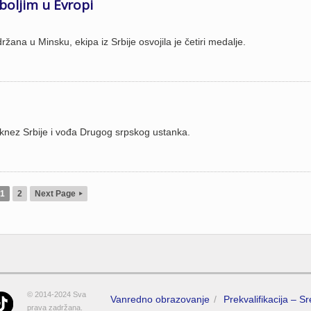
boljim u Evropi
žana u Minsku, ekipa iz Srbije osvojila je četiri medalje.
 knez Srbije i vođa Drugog srpskog ustanka.
1
2
Next Page
▸
© 2014-2024 Sva
Vanredno obrazovanje
Prekvalifikacija – S
prava zadržana.