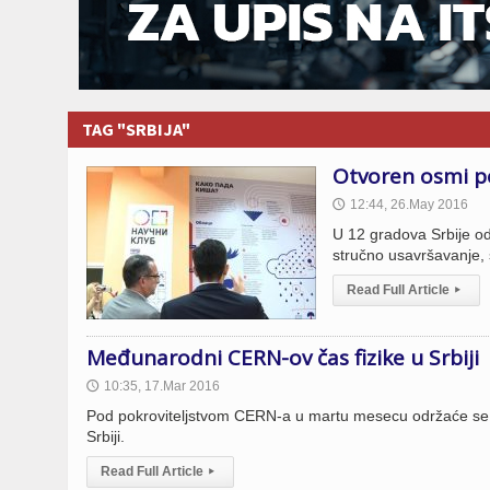
TAG "SRBIJA"
Otvoren osmi po
12:44, 26.May 2016
🕔
U 12 gradova Srbije od
stručno usavršavanje, 
Read Full Article
▸
Međunarodni CERN-ov čas fizike u Srbiji
10:35, 17.Mar 2016
🕔
Pod pokroviteljstvom CERN-a u martu mesecu održaće se me
Srbiji.
Read Full Article
▸