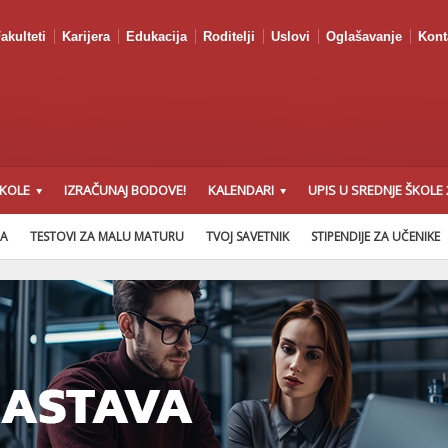
akulteti
Karijera
Edukacija
Roditelji
Uslovi
Oglašavanje
Kont
ŠKOLE
IZRAČUNAJ BODOVE!
KALENDARI
UPIS U SREDNJE ŠKOLE 
NA
TESTOVI ZA MALU MATURU
TVOJ SAVETNIK
STIPENDIJE ZA UČENIKE