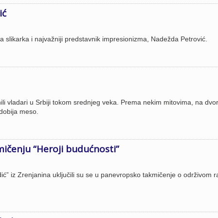
ić
 slikarka i najvažniji predstavnik impresionizma, Nadežda Petrović.
ranili vladari u Srbiji tokom srednjeg veka. Prema nekim mitovima, na dv
o dobija meso.
mičenju “Heroji budućnosti”
ić” iz Zrenjanina uključili su se u panevropsko takmičenje o održivom r