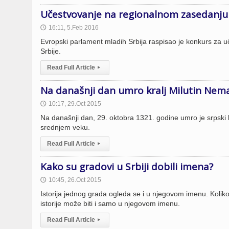
Učestvovanje na regionalnom zasedanju 
16:11, 5.Feb 2016
🕔
Evropski parlament mladih Srbija raspisao je konkurs za
Srbije.
Read Full Article
▸
Na današnji dan umro kralj Milutin Nema
10:17, 29.Oct 2015
🕔
Na današnji dan, 29. oktobra 1321. godine umro je srpski k
srednjem veku.
Read Full Article
▸
Kako su gradovi u Srbiji dobili imena?
10:45, 26.Oct 2015
🕔
Istorija jednog grada ogleda se i u njegovom imenu. Koliko 
istorije može biti i samo u njegovom imenu.
Read Full Article
▸