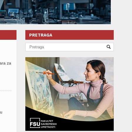
PRETRAGA
ara za
 u