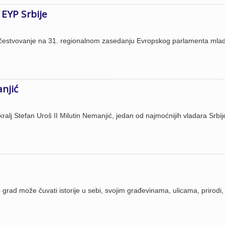
EYP Srbije
 učestvovanje na 31. regionalnom zasedanju Evropskog parlamenta mlad
njić
ralj Stefan Uroš II Milutin Nemanjić, jedan od najmoćnijih vladara Srbij
grad može čuvati istorije u sebi, svojim građevinama, ulicama, prirodi, 