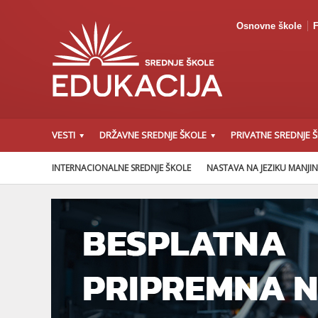
Osnovne škole
F
VESTI
DRŽAVNE SREDNJE ŠKOLE
PRIVATNE SREDNJE 
INTERNACIONALNE SREDNJE ŠKOLE
NASTAVA NA JEZIKU MANJI