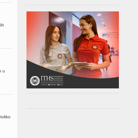
ih
e u
toliko