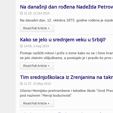
Na današnji dan rođena Nadežda Petrov
11:19, 12.Oct 2015
🕔
Na današni dan, 12. oktobra 1873. godine rođena je srpska
Read Full Article
▸
Kako se jelo u srednjem veku u Srbiji?
14:56, 3.Aug 2015
🕔
Postoje različiti mitovi i priče o tome kako su se i čime h
se jelo zlatnim višljuškama, a postojalo je i pravilo ko prv
Read Full Article
▸
Tim srednjoškolaca iz Zrenjanina na tak
11:37, 15.May 2015
🕔
Učenici Hemijsko-prehrambene i tekstilne škole “Uroš Pred
pod nazivom “Heroji budućnosti”.
Read Full Article
▸