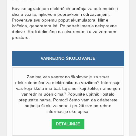
Bavi se ugradnjom električnih uređaja za automobile i
slična vozila, njihovom popravkom i održavanjem.
Proverava svu opremu poput akumulatora, klime,
kočnica, generatora itd. Po potrebi menja neispravne
delove. Radi delimično na otvorenom i u zatvorenom
prostoru.
VANREDNO ŠKOLOVANJE
Zanima vas vanredno školovanje za smer
elektrotehničar za elektroniku na vozilima? Interesuje
vas koja škola ima baš taj smer koji želite, namenjen
vanrednim učenicima? Popunite upitnik i ostalo
prepustite nama. Pomoći ćemo vam da odaberete
najbolju školu za sebe i pružiti sve potrebne
informacije oko upisa!
DETALJNIJE