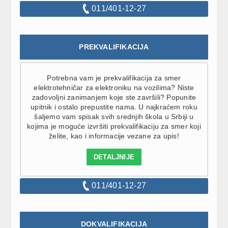
011/401-12-27
PREKVALIFIKACIJA
Potrebna vam je prekvalifikacija za smer
elektrotehničar za elektroniku na vozilima? Niste
zadovoljni zanimanjem koje ste završili? Popunite
upitnik i ostalo prepustite nama. U najkraćem roku
šaljemo vam spisak svih srednjih škola u Srbiji u
kojima je moguće izvršiti prekvalifikaciju za smer koji
želite, kao i informacije vezane za upis!
DETALJNIJE
011/401-12-27
DOKVALIFIKACIJA