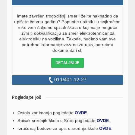
Imate završen trogodišnji smer i želite naknadno da
upišete četvrtu godinu? Popunite upitnik i u najkraćem
roku vam šaljemo spisak škola u kojima je moguće
izvršiti dokvalifikaciju za smer elektrotehničar za
elektroniku na vozilima. Takođe, nudimo vam sve
potrebne informacije vezane za upis, potrebna
dokumenta i sl.
DETALJNIJE
011/401-12-27
Pogledajte još
Ostala zanimanja pogledajte
OVDE
.
Spisak srednjih škola u Srbiji pogledajte
OVDE
.
Izračunaj bodove za upis u srednje škole
OVDE
.