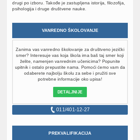
drugi po izboru. Takođe je zastupljena istorija, filozofija,
psihologija i druge društvene nauke.
VANREDNO ŠKOLOVANJE
Zanima vas vanredno školovanje za društveno jezički
smer? Interesuje vas koja škola ima baš taj smer koji
želite, namenjen vanrednim učenicima? Popunite
upitnik i ostalo prepustite nama. Pomoći ćemo vam da
odaberete najbolju školu za sebe i pružiti sve
potrebne informacije oko upisa!
DETALJNIJE
011/401-12-27
PREKVALIFIKACIJA