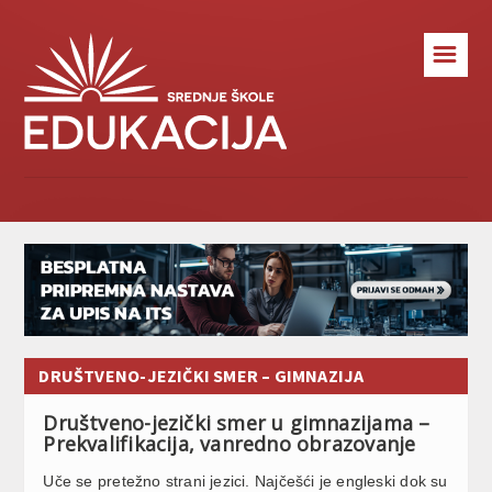
☰
DRUŠTVENO-JEZIČKI SMER – GIMNAZIJA
Društveno-jezički smer u gimnazijama –
Prekvalifikacija, vanredno obrazovanje
Uče se pretežno strani jezici. Najčešći je engleski dok su