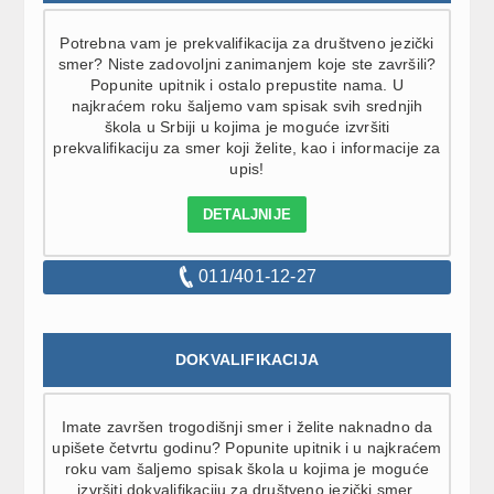
Potrebna vam je prekvalifikacija za društveno jezički
smer? Niste zadovoljni zanimanjem koje ste završili?
Popunite upitnik i ostalo prepustite nama. U
najkraćem roku šaljemo vam spisak svih srednjih
škola u Srbiji u kojima je moguće izvršiti
prekvalifikaciju za smer koji želite, kao i informacije za
upis!
DETALJNIJE
011/401-12-27
DOKVALIFIKACIJA
Imate završen trogodišnji smer i želite naknadno da
upišete četvrtu godinu? Popunite upitnik i u najkraćem
roku vam šaljemo spisak škola u kojima je moguće
izvršiti dokvalifikaciju za društveno jezički smer.