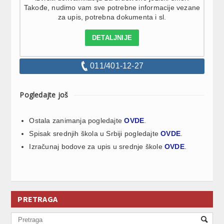
Takođe, nudimo vam sve potrebne informacije vezane
za upis, potrebna dokumenta i sl.
DETALJNIJE
011/401-12-27
Pogledajte još
Ostala zanimanja pogledajte
OVDE
.
Spisak srednjih škola u Srbiji pogledajte
OVDE
.
Izračunaj bodove za upis u srednje škole
OVDE
.
PRETRAGA