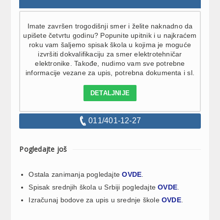
Imate završen trogodišnji smer i želite naknadno da
upišete četvrtu godinu? Popunite upitnik i u najkraćem
roku vam šaljemo spisak škola u kojima je moguće
izvršiti dokvalifikaciju za smer elektrotehničar
elektronike. Takođe, nudimo vam sve potrebne
informacije vezane za upis, potrebna dokumenta i sl.
DETALJNIJE
011/401-12-27
Pogledajte još
Ostala zanimanja pogledajte
OVDE
.
Spisak srednjih škola u Srbiji pogledajte
OVDE
.
Izračunaj bodove za upis u srednje škole
OVDE
.