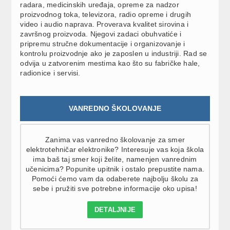
radara, medicinskih uređaja, opreme za nadzor
proizvodnog toka, televizora, radio opreme i drugih
video i audio naprava. Proverava kvalitet sirovina i
završnog proizvoda. Njegovi zadaci obuhvatiće i
pripremu stručne dokumentacije i organizovanje i
kontrolu proizvodnje ako je zaposlen u industriji. Rad se
odvija u zatvorenim mestima kao što su fabričke hale,
radionice i servisi.
VANREDNO ŠKOLOVANJE
Zanima vas vanredno školovanje za smer
elektrotehničar elektronike? Interesuje vas koja škola
ima baš taj smer koji želite, namenjen vanrednim
učenicima? Popunite upitnik i ostalo prepustite nama.
Pomoći ćemo vam da odaberete najbolju školu za
sebe i pružiti sve potrebne informacije oko upisa!
DETALJNIJE