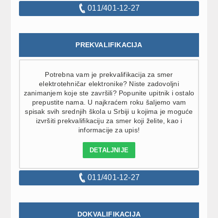
011/401-12-27
PREKVALIFIKACIJA
Potrebna vam je prekvalifikacija za smer
elektrotehničar elektronike? Niste zadovoljni
zanimanjem koje ste završili? Popunite upitnik i ostalo
prepustite nama. U najkraćem roku šaljemo vam
spisak svih srednjih škola u Srbiji u kojima je moguće
izvršiti prekvalifikaciju za smer koji želite, kao i
informacije za upis!
DETALJNIJE
011/401-12-27
DOKVALIFIKACIJA