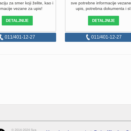
aciju za smer koji želite, kao i
sve potrebne informacije vezane
rmacije vezane za upis!
upis, potrebna dokumenta i sl
DETALJNIJE
DETALJNIJE
011/401-12-27
011/401-12-27
© 2014-2024 Sva