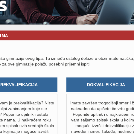
IMA
išu gimnazije ovog tipa. Tu između ostalog dolaze u obzir matematička
e za ove gimnazije polažu posebni prijemni ispiti.
PREKVALIFIKACIJA
DOKVALIFIKACIJA
am je prekvalifikacija? Niste
Imate završen trogodišnji smer i ž
ljni zanimanjem koje ste
naknadno da upišete četvrtu god
i? Popunite upitnik i ostalo
Popunite upitnik i u najkraćem r
ite nama. U najkraćem roku
vam šaljemo spisak škola u kojim
am spisak svih srednjih škola
moguće izvršiti dokvalifikaciju 
 u kojima je moguće izvršiti
navedeni smer. Takođe, nudimo