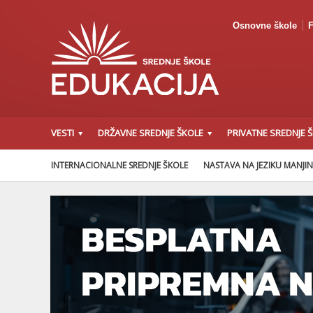
Osnovne škole
F
VESTI
DRŽAVNE SREDNJE ŠKOLE
PRIVATNE SREDNJE 
INTERNACIONALNE SREDNJE ŠKOLE
NASTAVA NA JEZIKU MANJI