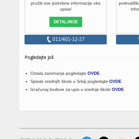
pružiti sve potrebne informacije oko
prekvalifik
upisa!
info
DETALJNIJE
011/401-12-27
Pogledajte još
Ostala zanimanja pogledajte
OVDE
.
Spisak srednjih škola u Srbiji pogledajte
OVDE
.
Izračunaj bodove za upis u srednje škole
OVDE
.