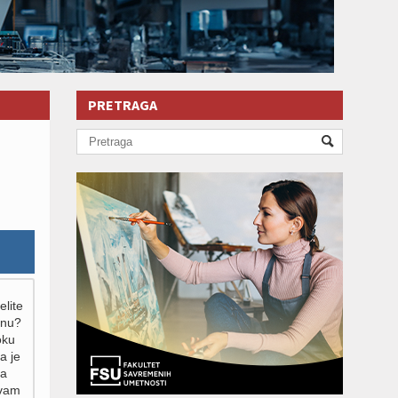
PRETRAGA
,
elite
inu?
oku
a je
za
 vam