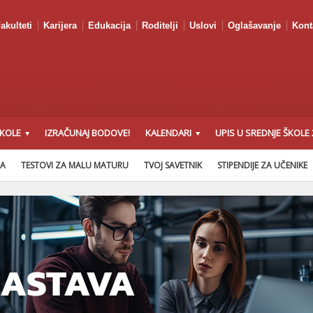
akulteti
Karijera
Edukacija
Roditelji
Uslovi
Oglašavanje
Kont
ŠKOLE
IZRAČUNAJ BODOVE!
KALENDARI
UPIS U SREDNJE ŠKOLE 
NA
TESTOVI ZA MALU MATURU
TVOJ SAVETNIK
STIPENDIJE ZA UČENIKE