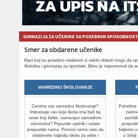
GIMNAZIJA ZA UČENIKE SA POSEBNIM SPOSOBNOST
Smer za obdarene učenike
Đaci koji su posebno nadareni iz nekih oblasti mogu da up
filološka i gimnazija za sportiste. Bitno je napomenuti da s
VANREDNO ŠKOLOVANJE
Zanima vas vanredno školovanje?
Potrebna v
Interesuje vas koja škola ima baš taj
zadovo
smer koji želite, namenjen vanrednim
završil
učenicima? Popunite upitnik i ostalo
prepust
prepustite nama. Pomoći ćemo vam da
šaljemo v
odaberete najbolju školu za sebe i
u Srbiji