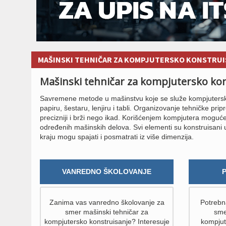
MAŠINSKI TEHNIČAR ZA KOMPJUTERSKO KONSTRU
Mašinski tehničar za kompjutersko kons
Savremene metode u mašinstvu koje se služe kompjuterskom
papiru, šestaru, lenjiru i tabli. Organizovanje tehničke prip
precizniji i brži nego ikad. Korišćenjem kompjutera moguće 
određenih mašinskih delova. Svi elementi su konstruisani u
kraju mogu spajati i posmatrati iz više dimenzija.
VANREDNO ŠKOLOVANJE
Zanima vas vanredno školovanje za
Potrebna
smer mašinski tehničar za
sme
kompjutersko konstruisanje? Interesuje
kompjut