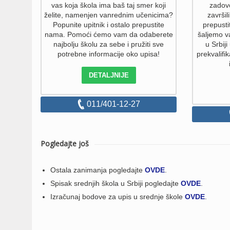
vas koja škola ima baš taj smer koji
zadovo
želite, namenjen vanrednim učenicima?
završil
Popunite upitnik i ostalo prepustite
prepust
nama. Pomoći ćemo vam da odaberete
šaljemo v
najbolju školu za sebe i pružiti sve
u Srbiji
potrebne informacije oko upisa!
prekvalifik
DETALJNIJE
011/401-12-27
Pogledajte još
Ostala zanimanja pogledajte
OVDE
.
Spisak srednjih škola u Srbiji pogledajte
OVDE
.
Izračunaj bodove za upis u srednje škole
OVDE
.