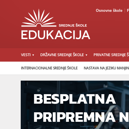
Osnovne škole
F
VESTI
DRŽAVNE SREDNJE ŠKOLE
PRIVATNE SREDNJE 
INTERNACIONALNE SREDNJE ŠKOLE
NASTAVA NA JEZIKU MANJI