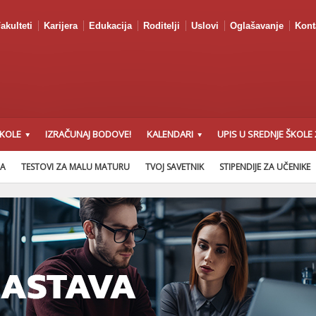
akulteti
Karijera
Edukacija
Roditelji
Uslovi
Oglašavanje
Kont
ŠKOLE
IZRAČUNAJ BODOVE!
KALENDARI
UPIS U SREDNJE ŠKOLE 
NA
TESTOVI ZA MALU MATURU
TVOJ SAVETNIK
STIPENDIJE ZA UČENIKE