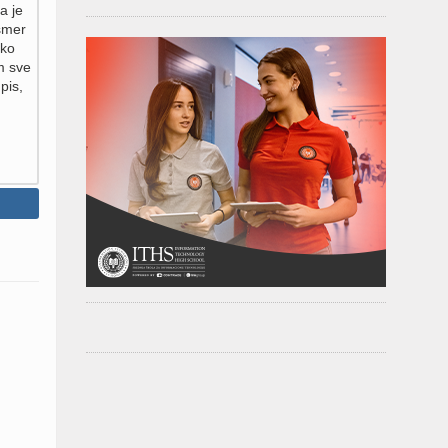
a je
 smer
sko
m sve
pis,