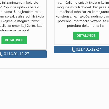
ljni zanimanjem koje ste
vam šaljemo spisak škola u kojim
i? Popunite upitnik i ostalo
moguće izvršiti dokvalifikaciju za
ite nama. U najkraćem roku
mašinski tehničar za kompjuter
am spisak svih srednjih škola
konstruisanje. Takođe, nudimo va
 u kojima je moguće izvršiti
potrebne informacije vezane za u
aciju za smer koji želite, kao i
potrebna dokumenta i sl.
informacije za upis!
DETALJNIJE
DETALJNIJE
011/401-12-27
011/401-12-27