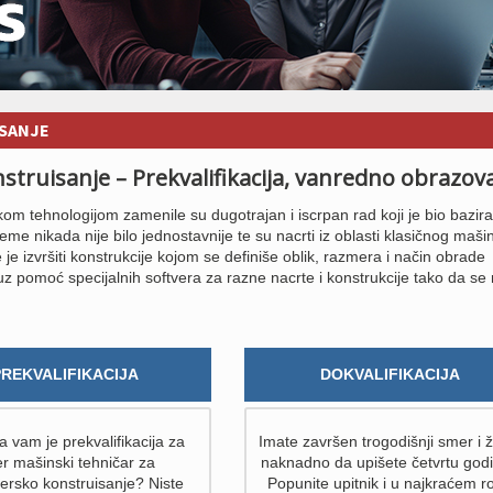
ISANJE
truisanje – Prekvalifikacija, vanredno obrazov
 tehnologijom zamenile su dugotrajan i iscrpan rad koji je bio bazir
reme nikada nije bilo jednostavnije te su nacrti iz oblasti klasičnog maši
je izvršiti konstrukcije kojom se definiše oblik, razmera i način obrade
z pomoć specijalnih softvera za razne nacrte i konstrukcije tako da se
PREKVALIFIKACIJA
DOKVALIFIKACIJA
 vam je prekvalifikacija za
Imate završen trogodišnji smer i ž
r mašinski tehničar za
naknadno da upišete četvrtu god
ersko konstruisanje? Niste
Popunite upitnik i u najkraćem r