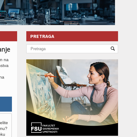
PRETRAGA
anje
an na
nstva
 na
elite
inu?
oku