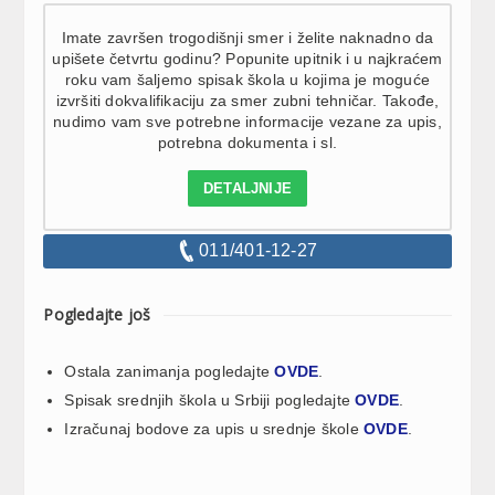
Imate završen trogodišnji smer i želite naknadno da
upišete četvrtu godinu? Popunite upitnik i u najkraćem
roku vam šaljemo spisak škola u kojima je moguće
izvršiti dokvalifikaciju za smer zubni tehničar. Takođe,
nudimo vam sve potrebne informacije vezane za upis,
potrebna dokumenta i sl.
DETALJNIJE
011/401-12-27
Pogledajte još
Ostala zanimanja pogledajte
OVDE
.
Spisak srednjih škola u Srbiji pogledajte
OVDE
.
Izračunaj bodove za upis u srednje škole
OVDE
.