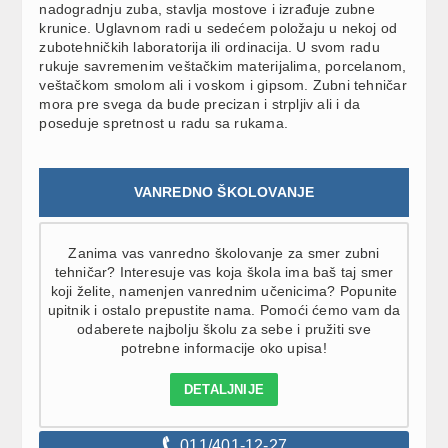
nadogradnju zuba, stavlja mostove i izrađuje zubne
krunice. Uglavnom radi u sedećem položaju u nekoj od
zubotehničkih laboratorija ili ordinacija. U svom radu
rukuje savremenim veštačkim materijalima, porcelanom,
veštačkom smolom ali i voskom i gipsom. Zubni tehničar
mora pre svega da bude precizan i strpljiv ali i da
poseduje spretnost u radu sa rukama.
VANREDNO ŠKOLOVANJE
Zanima vas vanredno školovanje za smer zubni
tehničar? Interesuje vas koja škola ima baš taj smer
koji želite, namenjen vanrednim učenicima? Popunite
upitnik i ostalo prepustite nama. Pomoći ćemo vam da
odaberete najbolju školu za sebe i pružiti sve
potrebne informacije oko upisa!
DETALJNIJE
011/401-12-27