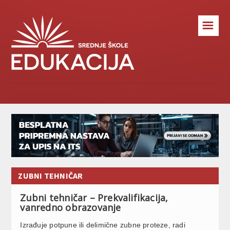
☰
ZUBNI TEHNIČAR
Zubni tehničar – Prekvalifikacija,
vanredno obrazovanje
Izrađuje potpune ili delimične zubne proteze, radi