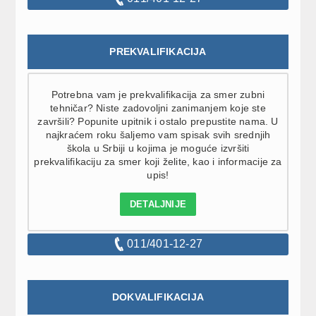
PREKVALIFIKACIJA
Potrebna vam je prekvalifikacija za smer zubni
tehničar? Niste zadovoljni zanimanjem koje ste
završili? Popunite upitnik i ostalo prepustite nama. U
najkraćem roku šaljemo vam spisak svih srednjih
škola u Srbiji u kojima je moguće izvršiti
prekvalifikaciju za smer koji želite, kao i informacije za
upis!
DETALJNIJE
011/401-12-27
DOKVALIFIKACIJA