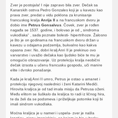
Zver je postojala! I nije zapravo bila zver. Dečak sa
Kanarskih ostrva Pedro Gonzales koji je u kavezu kao
prava zver, predat u vidu poklona za krunisanje
francuskog kralja
Anrija II
a na francuskom dvoru je
dobio ime
Petrus Gonsalvus
. Čovek, zver je rođen
nagađa se 1537. godine, i bolovao je od „ sindroma
vukodlaka“ , sada poznate bolesti- hipertrihoze. Žalosno
je što je on godinama na francuskom dvoru držan u
kavezu u odajama podzemlja, bukvalno kao kakva
opasna zver. No, dobri kralj Anri II je prekinuo ovo
varvarstvo i uvažio dečaka kao ljudsko biće te mu je
omogućio obrazovanje. Uz protekciju kralja neobični
dečak izrasta u učenu francusku gospodu, uči manire
elite i dvrsko ponašanje.
Kada je kralj Anri II umro, Petrus je ostao u amanet i
protekciju njegovoj naslednici i ženi Katarini Mediči.
Hirovita kraljica je od tad imala misiju da Petrusa oženi.
Među elitom se šuškalo da kraljica to radi iz ličnog hira,
te da želi da se podsmeva i priželjkuje potomke koji bi
imali sindrom vukodlaka.
Moćna kraljica je u nameri i uspela- zver je našla
lepoticu- njenu imenjakinju, sa kojom je bio u braku