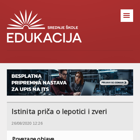
☰
Istinita priča o lepotici i zveri
26/08/2020 12:26
Povezane objave