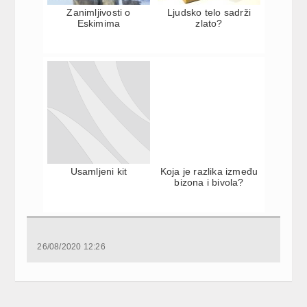
Zanimljivosti o
Ljudsko telo sadrži
Eskimima
zlato?
Usamljeni kit
Koja je razlika između
bizona i bivola?
26/08/2020 12:26