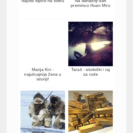
Najviši kipovi na svetu
Na današnji dan
preminuo Huan Miro
Marija Kiri -
Taraš - ekološki i raj
najuticajnija žena u
za rode
istoriji!