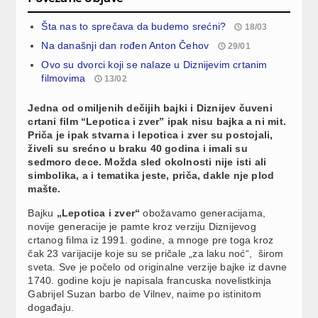
Šta nas to sprečava da budemo srećni?
18/03
Na današnji dan rođen Anton Čehov
29/01
Ovo su dvorci koji se nalaze u Diznijevim crtanim
filmovima
13/02
Jedna od omiljenih dečijih bajki i Diznijev čuveni
crtani film “Lepotica i zver” ipak nisu bajka a ni mit.
Priča je ipak stvarna i lepotica i zver su postojali,
živeli su srećno u braku 40 godina i imali su
sedmoro dece. Možda sled okolnosti nije isti ali
simbolika, a i tematika jeste, priča, dakle nje plod
mašte.
Bajku
„Lepotica i zver“
obožavamo generacijama,
novije generacije je pamte kroz verziju Diznijevog
crtanog filma iz 1991. godine, a mnoge pre toga kroz
čak 23 varijacije koje su se pričale „za laku noć“, širom
sveta. Sve je počelo od originalne verzije bajke iz davne
1740. godine koju je napisala francuska novelistkinja
Gabrijel Suzan barbo de Vilnev, naime po istinitom
događaju.