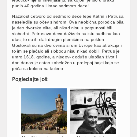
punih 40 godina i imao sedmoro dece!
Nažalost četvoro od sedmoro dece lepe Katrin i Petrusa
naseledila su očev sindrom. Ova neobična porodica bila
je deo dvorske elite, ali nikad nisu u potpunosti bili
slobodni. Petrusova deca doživela su istu sudbinu kao
otac, te su ih slali drugim plemićima na poklon.
Gostovali su na dvorovima širom Evrope kao atrakcija i
to im se plaćalo ali slobodu nisu nikad dobili. Petrus je
umro 1618. godine, a njegov- doduše ulepšan život i
dan danas je ostao zabeležen u prelepoj bajci koja se
priča sa kolena na koleno.
Pogledajte još: