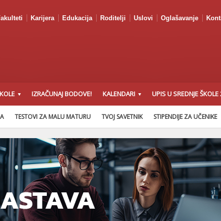
akulteti
Karijera
Edukacija
Roditelji
Uslovi
Oglašavanje
Kont
ŠKOLE
IZRAČUNAJ BODOVE!
KALENDARI
UPIS U SREDNJE ŠKOLE 
NA
TESTOVI ZA MALU MATURU
TVOJ SAVETNIK
STIPENDIJE ZA UČENIKE