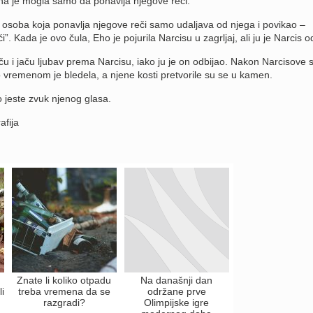
ona je mogla samo da ponavlja njegove reči.
e osoba koja ponavlja njegove reči samo udaljava od njega i povikao –
 Kada je ovo čula, Eho je pojurila Narcisu u zagrljaj, ali ju je Narcis o
aču i jaču ljubav prema Narcisu, iako ju je on odbijao. Nakon Narcisove s
o vremenom je bledela, a njene kosti pretvorile su se u kamen.
o jeste zvuk njenog glasa.
afija
Znate li koliko otpadu
Na današnji dan
i
treba vremena da se
održane prve
razgradi?
Olimpijske igre