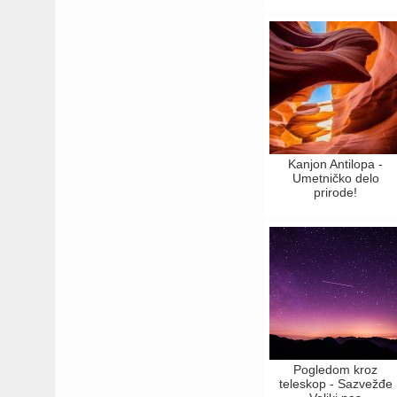
Kanjon Antilopa -
Umetničko delo
prirode!
Pogledom kroz
teleskop - Sazvežđe