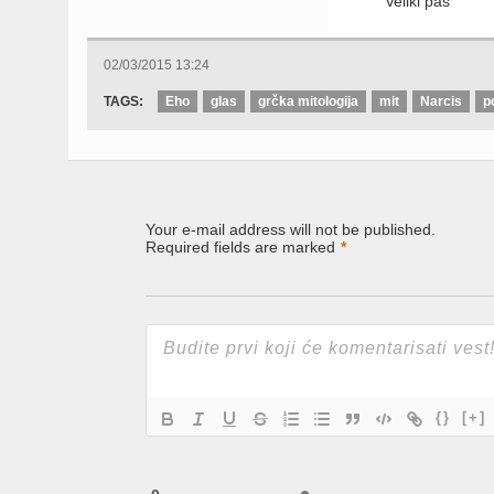
Veliki pas
02/03/2015 13:24
TAGS:
Eho
glas
grčka mitologija
mit
Narcis
p
Your e-mail address will not be published.
Required fields are marked
*
{}
[+]