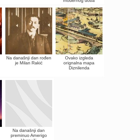
modernog doba
Na današnji dan rođen
Ovako izgleda
je Milan Rakić
orignalna mapa
Diznilenda
Na današnji dan
preminuo Amerigo