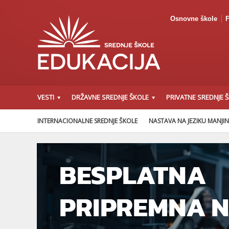
Osnovne škole
F
VESTI
DRŽAVNE SREDNJE ŠKOLE
PRIVATNE SREDNJE 
INTERNACIONALNE SREDNJE ŠKOLE
NASTAVA NA JEZIKU MANJI