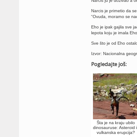
Narcis ju je dozivao a 
Narcis je primetio da s
“Ovuda, moramo se naći”.
Eho je ipak gajila sve j
lepota koju je imala Eh
Sve što je od Eho ostal
Izvor: Nacionalna geogr
Pogledajte još:
Šta je na kraju ubilo
dinosauruse: Asteroid il
vulkanska erupcija?