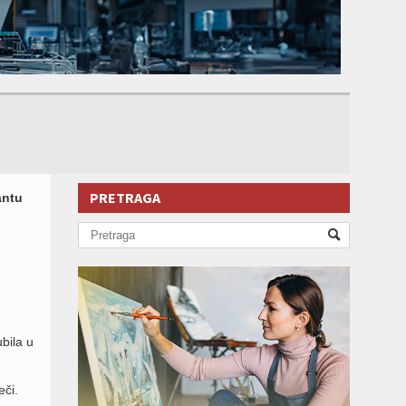
PRETRAGA
antu
bila u
eči.