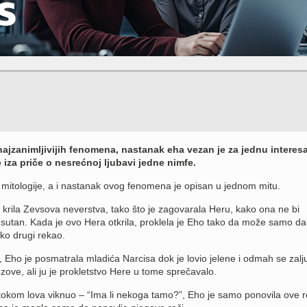
najzanimljivijih fenomena, nastanak eha vezan je za jednu interes
e iza priče o nesrećnoj ljubavi jedne nimfe.
 mitologije, a i nastanak ovog fenomena je opisan u jednom mitu.
e krila Zevsova neverstva, tako što je zagovarala Heru, kako ona ne bi
dsutan. Kada je ovo Hera otkrila, proklela je Eho tako da može samo da
eko drugi rekao.
 Eho je posmatrala mladića Narcisa dok je lovio jelene i odmah se zalju
zove, ali ju je prokletstvo Here u tome sprečavalo.
okom lova viknuo – “Ima li nekoga tamo?”, Eho je samo ponovila ove r