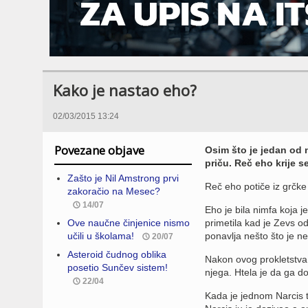
Kako je nastao eho?
02/03/2015 13:24
Povezane objave
Osim što je jedan od 
priču. Reč eho krije s
Zašto je Nil Amstrong prvi
Reč eho potiče iz grčke
zakoračio na Mesec?
14/07
Eho je bila nimfa koja j
Ove naučne činjenice nismo
primetila kad je Zevs o
učili u školama!
ponavlja nešto što je n
20/07
Asteroid čudnog oblika
Nakon ovog prokletstva,
posetio Sunčev sistem!
njega. Htela je da ga do
22/04
Kada je jednom Narcis t