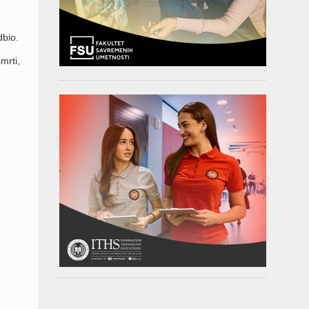
dbio.
mrti,