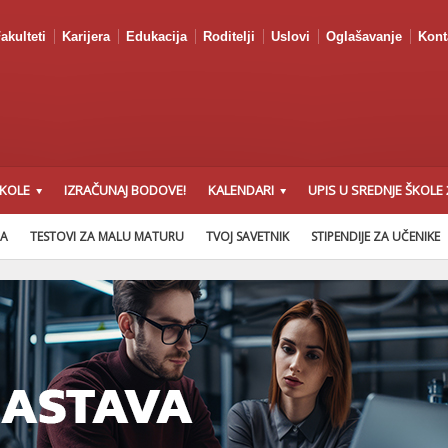
akulteti
Karijera
Edukacija
Roditelji
Uslovi
Oglašavanje
Kont
ŠKOLE
IZRAČUNAJ BODOVE!
KALENDARI
UPIS U SREDNJE ŠKOLE 
NA
TESTOVI ZA MALU MATURU
TVOJ SAVETNIK
STIPENDIJE ZA UČENIKE