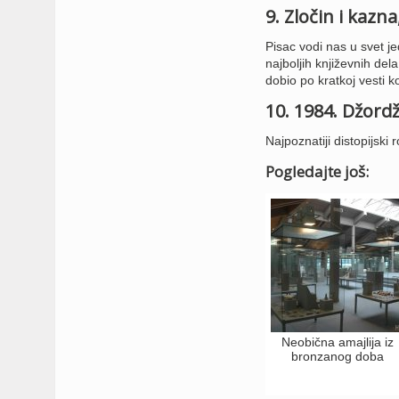
9. Zločin i kazna
Pisac vodi nas u svet j
najboljih književnih del
dobio po kratkoj vesti k
10. 1984. Džordž
Najpoznatiji distopijsk
Pogledajte još:
Neobična amajlija iz
bronzanog doba