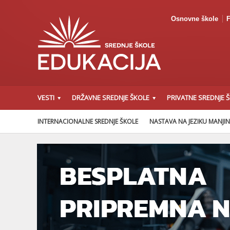
Osnovne škole
F
VESTI
DRŽAVNE SREDNJE ŠKOLE
PRIVATNE SREDNJE 
INTERNACIONALNE SREDNJE ŠKOLE
NASTAVA NA JEZIKU MANJI