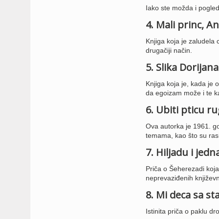
Iako ste možda i pogled
4. Mali princ, A
Knjiga koja je zaludela 
drugačiji način.
5. Slika Dorijan
Knjiga koja je, kada je 
da egoizam može i te ka
6. Ubiti pticu r
Ova autorka je 1961. g
temama, kao što su rasi
7. Hiljadu i jed
Priča o Šeherezadi koja j
neprevaziđenih književn
8. Mi deca sa sta
Istinita priča o paklu 