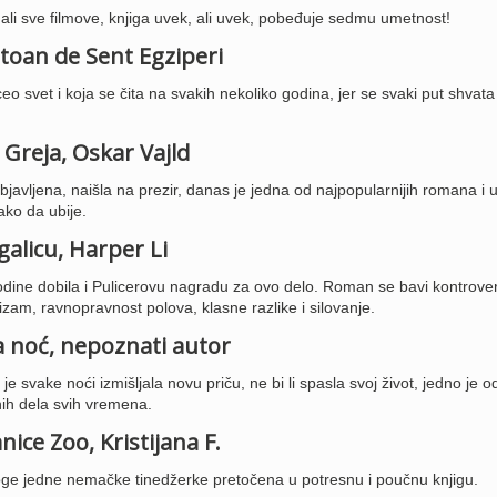
ali sve filmove, knjiga uvek, ali uvek, pobeđuje sedmu umetnost!
ntoan de Sent Egziperi
ceo svet i koja se čita na svakih nekoliko godina, jer se svaki put shvata
a Greja, Oskar Vajld
objavljena, naišla na prezir, danas je jedna od najpopularnijih romana i 
ko da ubije.
ugalicu, Harper Li
odine dobila i Pulicerovu nagradu za ovo delo. Roman se bavi kontrove
zam, ravnopravnost polova, klasne razlike i silovanje.
na noć, nepoznati autor
e svake noći izmišljala novu priču, ne bi li spasla svoj život, jedno je o
ih dela svih vremena.
nice Zoo, Kristijana F.
droge jedne nemačke tinedžerke pretočena u potresnu i poučnu knjigu.