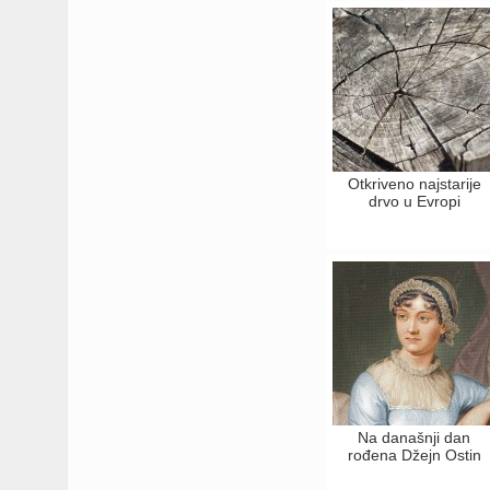
Otkriveno najstarije
drvo u Evropi
Na današnji dan
rođena Džejn Ostin