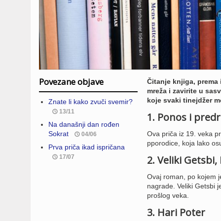
Povezane objave
Čitanje knjiga, prema
mreža i zavirite u sa
koje svaki tinejdžer m
Znate li kako zvuči svemir?
13/11
1. Ponos i pred
Na današnji dan rođen
Sokrat
Ova priča iz 19. veka 
04/06
pporodice, koja lako o
Prva priča ikad ispričana
17/07
2. Veliki Getsbi,
Ovaj roman, po kojem je
nagrade. Veliki Getsbi j
prošlog veka.
3. Hari Poter