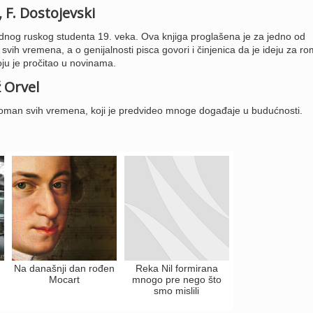
, F. Dostojevski
ednog ruskog studenta 19. veka. Ova knjiga proglašena je za jedno od
a svih vremena, a o genijalnosti pisca govori i činjenica da je ideju za r
oju je pročitao u novinama.
 Orvel
i roman svih vremena, koji je predvideo mnoge događaje u budućnosti.
Na današnji dan rođen
Reka Nil formirana
Mocart
mnogo pre nego što
smo mislili