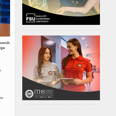
tvenih
iga
e
ne