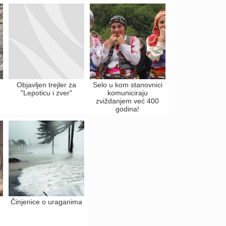
Objavljen trejler za
Selo u kom stanovnici
"Lepoticu i zver"
komuniciraju
zviždanjem već 400
godina!
Činjenice o uraganima