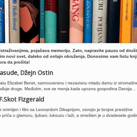
 istraživanjima, pojačava memoriju. Zato, napravite pauzu od druš
svim novi svet, daleko od onlajn okruženja. Donosimo vam listu knj
ora da pročita!
rasude, Džejn Ostin
pratu Elizabet Benet, samouverenu i nezavisnu mladu damu iz siromašn
suđuje druge. Međutim, sve se menja kada upozna gospodina Darsija…
 F.Skot Fizgerald
 snimljen i film sa Leonardom Dikaprijom, osvojio je brojne prestižne
e priča o glamuru, ljubavi, luksuzu i laži, a smešten je u dvadesete godi