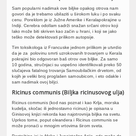
Sam popularni nadimak ove biljke opakog otrova nam
govori da je trebamo ubilaziti u širokom luku i po svaku
cenu. Poreklom je iz Južne Amerike i Keralapokrajine u
Indiji. Cerebra odollam sadrži snažan srčani otrov koji
lako može biti skriven kao začin u hrani, i koji se jako
teško može detektovati prilikom autopsije.
Tim toksikologa iz Francuske jednom prilikom je utvrdio
da je za polovinu smrti uzrokovanih trovanjem u Kerala
pokrajini bio odgovoran baš otrov ove biljke. Za samo
10 godina, stručnjaci su uspešno identifikovali preko 50
slučajeva fatalnog trovanja Samoubilačkim drvetom, od
kojih je veliki broj proglašen samoubicom, i eto odakle i
sam nadimak ovoj biljci.
Ricinus communis (Biljka ricinusovog ulja)
Ricinus communis (kod nas poznat i kao Krlja, morska
kudelja, skočac ili jednostavno ricinus) je opisana u
Ginisovoj knjizi rekorda kao najotrovnija biljka na svetu.
Uprkos tome, poput oleandera i Ricinus communis se
može pronaći u mnogim vrtovima širom sveta.
Postojbina joj je Afrika i Jugoistočna Azija, gde može da