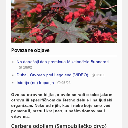
Povezane objave
Na današnji dan preminuo Mikelanđelo Buonaroti
18/02
Dubai: Otvoren prvi Legolend (VIDEO)
01/11
Istorija (ne) kupanja
05/08
Ovo su otrovne biljke, a ovde se radi o tako jakom
otrovu ili specifičnom da štetno deluje i na ljudski
organizam. Neke od njih, kao i neke koje smo već
pomenuli, rastu i kraj nas, u našim domovima i
vrtovima.
Cerbera odollam (Samoubilačko drvo)