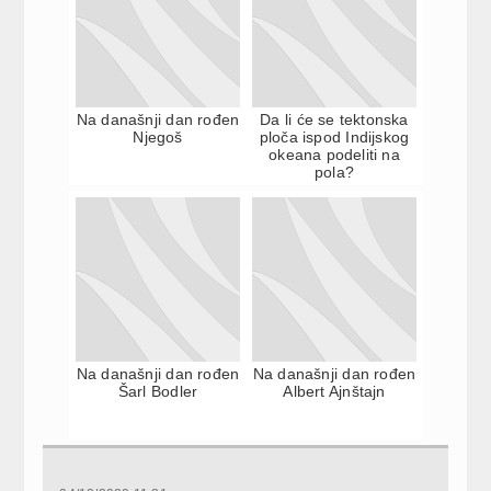
Na današnji dan rođen
Da li će se tektonska
Njegoš
ploča ispod Indijskog
okeana podeliti na
pola?
Na današnji dan rođen
Na današnji dan rođen
Šarl Bodler
Albert Ajnštajn