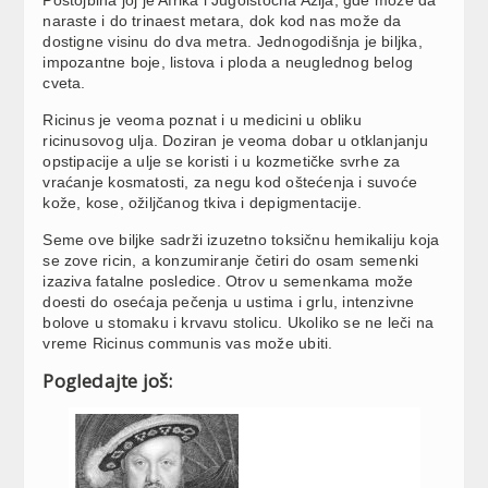
naraste i do trinaest metara, dok kod nas može da
dostigne visinu do dva metra. Jednogodišnja je biljka,
impozantne boje, listova i ploda a neuglednog belog
cveta.
Ricinus je veoma poznat i u medicini u obliku
ricinusovog ulja. Doziran je veoma dobar u otklanjanju
opstipacije a ulje se koristi i u kozmetičke svrhe za
vraćanje kosmatosti, za negu kod oštećenja i suvoće
kože, kose, ožiljčanog tkiva i depigmentacije.
Seme ove biljke sadrži izuzetno toksičnu hemikaliju koja
se zove ricin, a konzumiranje četiri do osam semenki
izaziva fatalne posledice. Otrov u semenkama može
doesti do osećaja pečenja u ustima i grlu, intenzivne
bolove u stomaku i krvavu stolicu. Ukoliko se ne leči na
vreme Ricinus communis vas može ubiti.
Pogledajte još: