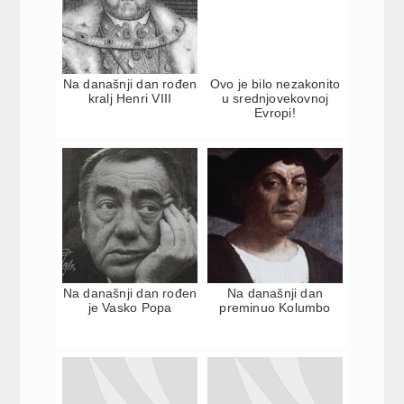
Na današnji dan rođen
Ovo je bilo nezakonito
kralj Henri VIII
u srednjovekovnoj
Evropi!
Na današnji dan rođen
Na današnji dan
je Vasko Popa
preminuo Kolumbo