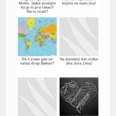
Mislim, dakle postojim
kojima se malo zna!
Ko je to prvi rekao?
Šta to znači?
Da li znate gde se
Na današnji dan rođen
nalazi drugi Balkan?
čika Jova Zmaj!