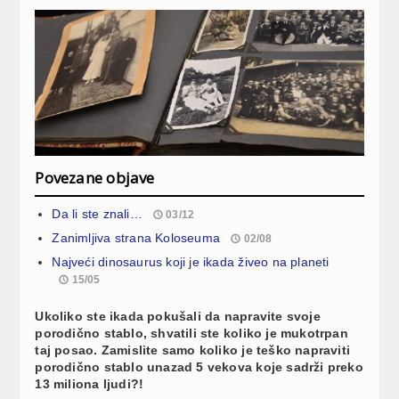
Povezane objave
Da li ste znali…
03/12
Zanimljiva strana Koloseuma
02/08
Najveći dinosaurus koji je ikada živeo na planeti
15/05
Ukoliko ste ikada pokušali da napravite svoje
porodično stablo, shvatili ste koliko je mukotrpan
taj posao. Zamislite samo koliko je teško napraviti
porodično stablo unazad 5 vekova koje sadrži preko
13 miliona ljudi?!