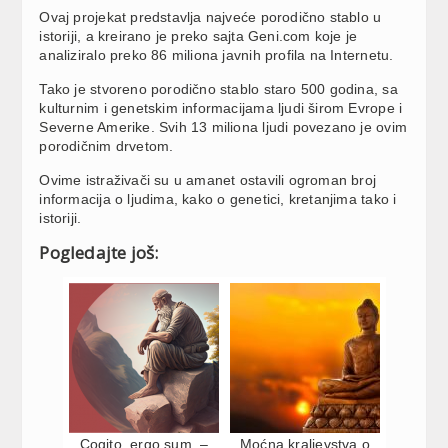
Ovaj projekat predstavlja najveće porodično stablo u
istoriji, a kreirano je preko sajta Geni.com koje je
analiziralo preko 86 miliona javnih profila na Internetu.
Tako je stvoreno porodično stablo staro 500 godina, sa
kulturnim i genetskim informacijama ljudi širom Evrope i
Severne Amerike. Svih 13 miliona ljudi povezano je ovim
porodičnim drvetom.
Ovime istraživači su u amanet ostavili ogroman broj
informacija o ljudima, kako o genetici, kretanjima tako i
istoriji.
Pogledajte još:
Cogito, ergo sum. –
Moćna kraljevstva o