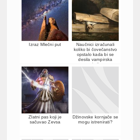
Izraz Mlečni put
Naučnici izračunali
koliko bi čovečanstvo
opstalo kada bi se
desila vampirska
apokalipsa
Zlatni pas koji je
Džinovske kornjače se
sačuvao Zevsa
mogu istrenirati?