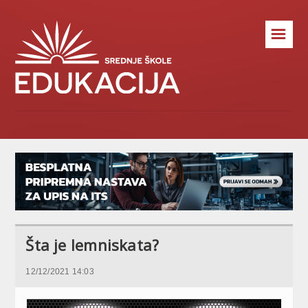
☰
Šta je lemniskata?
12/12/2021 14:03