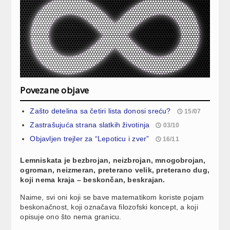
Povezane objave
Zašto detelina sa četiri lista donosi sreću?
15/07
Zastrašujuća strana slatkih životinja
03/10
Objavljen trejler za “Lepoticu i zver”
16/11
Lemniskata je bezbrojan, neizbrojan, mnogobrojan,
ogroman, neizmeran, preterano velik, preterano dug,
koji nema kraja – beskončan, beskrajan.
Naime, svi oni koji se bave matematikom koriste pojam
beskonačnost, koji označava filozofski koncept, a koji
opisuje ono što nema granicu.