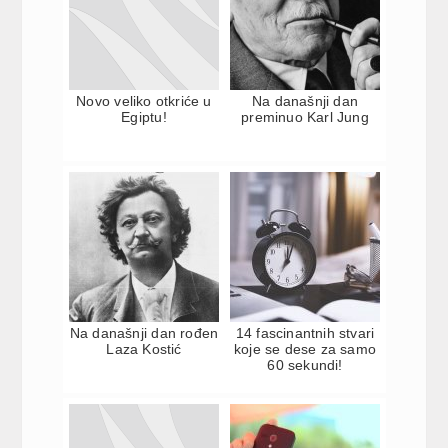
Novo veliko otkriće u
Na današnji dan
Egiptu!
preminuo Karl Jung
Na današnji dan rođen
14 fascinantnih stvari
Laza Kostić
koje se dese za samo
60 sekundi!