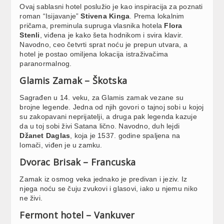
Ovaj sablasni hotel poslužio je kao inspiracija za poznati
roman “Isijavanje”
Stivena Kinga
. Prema lokalnim
pričama, preminula supruga vlasnika hotela
Flora
Stenli
, viđena je kako šeta hodnikom i svira klavir.
Navodno, ceo četvrti sprat noću je prepun utvara, a
hotel je postao omiljena lokacija istraživačima
paranormalnog.
Glamis Zamak – Škotska
Sagrađen u 14. veku, za Glamis zamak vezane su
brojne legende. Jedna od njih govori o tajnoj sobi u kojoj
su zakopavani neprijatelji, a druga pak legenda kazuje
da u toj sobi živi Satana lično. Navodno, duh lejdi
Džanet Daglas
, koja je 1537. godine spaljena na
lomači, viđen je u zamku.
Dvorac Brisak – Francuska
Zamak iz osmog veka jednako je predivan i jeziv. Iz
njega noću se čuju zvukovi i glasovi, iako u njemu niko
ne živi.
Fermont hotel – Vankuver