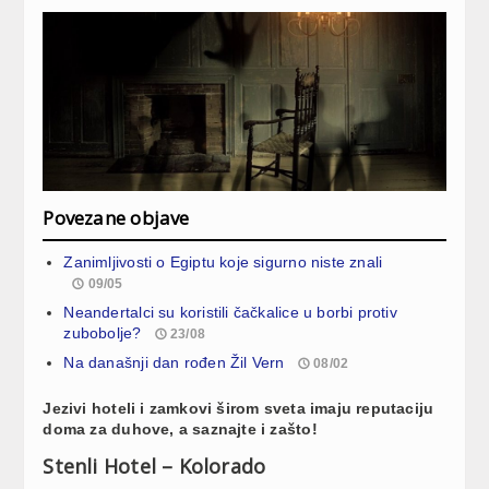
Povezane objave
Zanimljivosti o Egiptu koje sigurno niste znali
09/05
Neandertalci su koristili čačkalice u borbi protiv
zubobolje?
23/08
Na današnji dan rođen Žil Vern
08/02
Jezivi hoteli i zamkovi širom sveta imaju reputaciju
doma za duhove, a saznajte i zašto!
Stenli Hotel – Kolorado