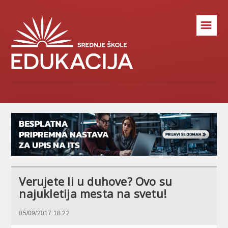
☰
Verujete li u duhove? Ovo su
najukletija mesta na svetu!
05/09/2017 18:22