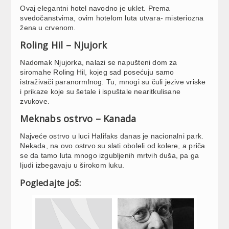
Ovaj elegantni hotel navodno je uklet. Prema
svedočanstvima, ovim hotelom luta utvara- misteriozna
žena u crvenom.
Roling Hil – Njujork
Nadomak Njujorka, nalazi se napušteni dom za
siromahe Roling Hil, kojeg sad posećuju samo
istraživači paranormlnog. Tu, mnogi su čuli jezive vriske
i prikaze koje su šetale i ispuštale nearitkulisane
zvukove.
Meknabs ostrvo – Kanada
Najveće ostrvo u luci Halifaks danas je nacionalni park.
Nekada, na ovo ostrvo su slati oboleli od kolere, a priča
se da tamo luta mnogo izgubljenih mrtvih duša, pa ga
ljudi izbegavaju u širokom luku.
Pogledajte još: