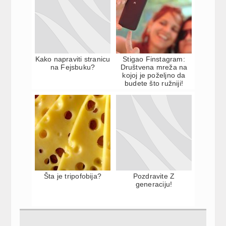
Kako napraviti stranicu
Stigao Finstagram:
na Fejsbuku?
Društvena mreža na
kojoj je poželjno da
budete što ružniji!
Šta je tripofobija?
Pozdravite Z
generaciju!