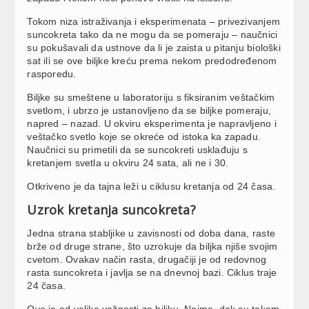
Tokom niza istraživanja i eksperimenata – privezivanjem
suncokreta tako da ne mogu da se pomeraju – naučnici
su pokušavali da ustnove da li je zaista u pitanju biološki
sat ili se ove biljke kreću prema nekom predodređenom
rasporedu.
Biljke su smeštene u laboratoriju s fiksiranim veštačkim
svetlom, i ubrzo je ustanovljeno da se biljke pomeraju,
napred – nazad. U okviru eksperimenta je napravljeno i
veštačko svetlo koje se okreće od istoka ka zapadu.
Naučnici su primetili da se suncokreti usklađuju s
kretanjem svetla u okviru 24 sata, ali ne i 30.
Otkriveno je da tajna leži u ciklusu kretanja od 24 časa.
Uzrok kretanja suncokreta?
Jedna strana stabljike u zavisnosti od doba dana, raste
brže od druge strane, što uzrokuje da biljka njiše svojim
cvetom. Ovakav način rasta, drugačiji je od redovnog
rasta suncokreta i javlja se na dnevnoj bazi. Ciklus traje
24 časa.
Ovo je od velike važnosti za biljku. Naime, dok su tokom