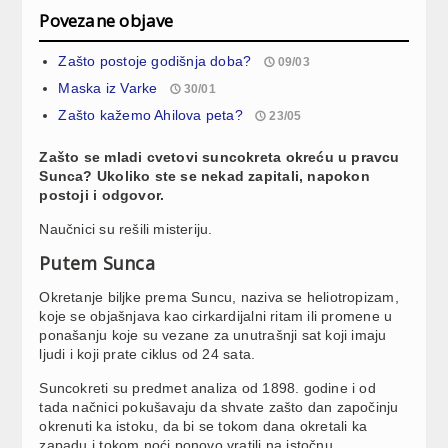
Povezane objave
Zašto postoje godišnja doba?
09/03
Maska iz Varke
30/01
Zašto kažemo Ahilova peta?
23/05
Zašto se mladi cvetovi suncokreta okreću u pravcu
Sunca? Ukoliko ste se nekad zapitali, napokon
postoji i odgovor.
Naučnici su rešili misteriju.
Putem Sunca
Okretanje biljke prema Suncu, naziva se heliotropizam,
koje se objašnjava kao cirkardijalni ritam ili promene u
ponašanju koje su vezane za unutrašnji sat koji imaju
ljudi i koji prate ciklus od 24 sata.
Suncokreti su predmet analiza od 1898. godine i od
tada načnici pokušavaju da shvate zašto dan započinju
okrenuti ka istoku, da bi se tokom dana okretali ka
zapadu i tokom noći ponovo vratili na istočnu.