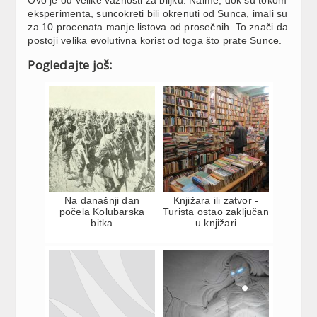
eksperimenta, suncokreti bili okrenuti od Sunca, imali su
za 10 procenata manje listova od prosečnih. To znači da
postoji velika evolutivna korist od toga što prate Sunce.
Pogledajte još:
Na današnji dan
Knjižara ili zatvor -
počela Kolubarska
Turista ostao zaključan
bitka
u knjižari