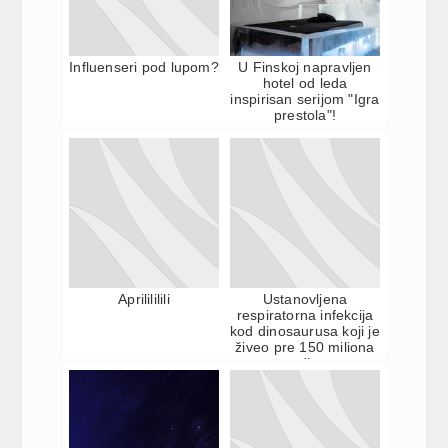
Influenseri pod lupom?
U Finskoj napravljen
hotel od leda
inspirisan serijom "Igra
prestola"!
Aprilililili
Ustanovljena
respiratorna infekcija
kod dinosaurusa koji je
živeo pre 150 miliona
godina