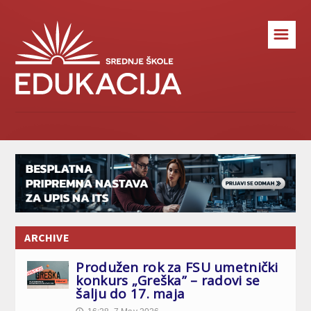
☰
ARCHIVE
Produžen rok za FSU umetnički
konkurs „Greška” – radovi se
šalju do 17. maja