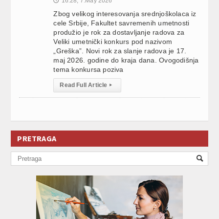
16:28, 7.May 2026
🕔
Zbog velikog interesovanja srednjoškolaca iz
cele Srbije, Fakultet savremenih umetnosti
produžio je rok za dostavljanje radova za
Veliki umetnički konkurs pod nazivom
„Greška”. Novi rok za slanje radova je 17.
maj 2026. godine do kraja dana. Ovogodišnja
tema konkursa poziva
Read Full Article
▸
PRETRAGA