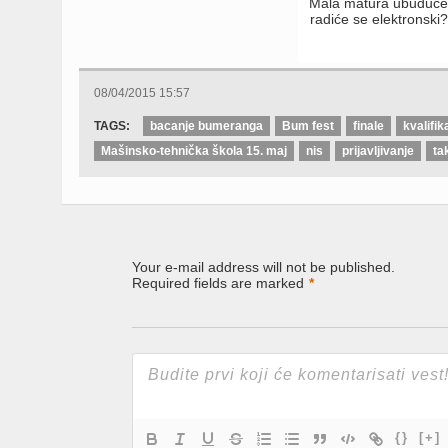
Mala matura ubuduć
radiće se elektronski?
08/04/2015 15:57
TAGS:
bacanje bumeranga
Bum fest
finale
kvalifik
Mašinsko-tehnička škola 15. maj
nis
prijavljivanje
ta
Your e-mail address will not be published.
Required fields are marked
*
{}
[+]