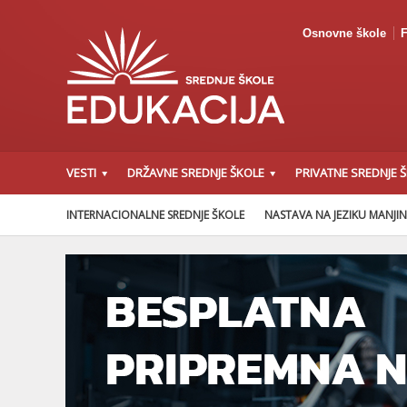
Osnovne škole
F
VESTI
DRŽAVNE SREDNJE ŠKOLE
PRIVATNE SREDNJE 
INTERNACIONALNE SREDNJE ŠKOLE
NASTAVA NA JEZIKU MANJI