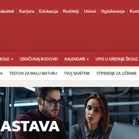
akulteti
Karijera
Edukacija
Roditelji
Uslovi
Oglašavanje
Kont
ŠKOLE
IZRAČUNAJ BODOVE!
KALENDARI
UPIS U SREDNJE ŠKOLE 
NA
TESTOVI ZA MALU MATURU
TVOJ SAVETNIK
STIPENDIJE ZA UČENIKE