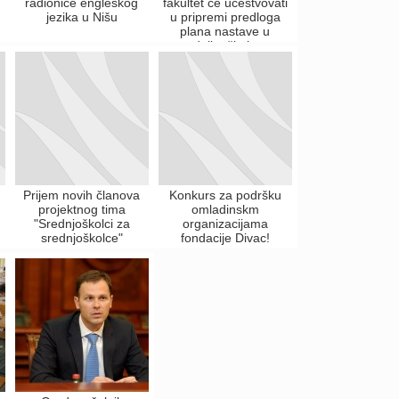
radionice engleskog
fakultet će učestvovati
jezika u Nišu
u pripremi predloga
plana nastave u
srednjim školama
Prijem novih članova
Konkurs za podršku
projektnog tima
omladinskm
"Srednjoškolci za
organizacijama
srednjoškolce"
fondacije Divac!