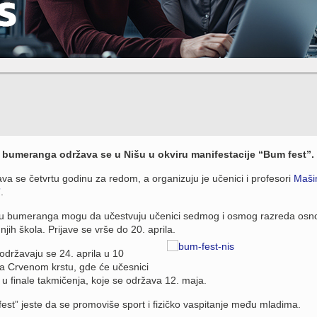
bumeranga održava se u Nišu u okviru manifestacije “Bum fest”.
va se četvrtu godinu za redom, a organizuju je učenici i profesori
Maši
”
.
ju bumeranga mogu da učestvuju učenici sedmog i osmog razreda osn
njih škola. Prijave se vrše do 20. aprila.
 održavaju se 24. aprila u 10
a Crvenom krstu, gde će učesnici
 u finale takmičenja, koje se održava 12. maja.
fest” jeste da se promoviše sport i fizičko vaspitanje među mladima.