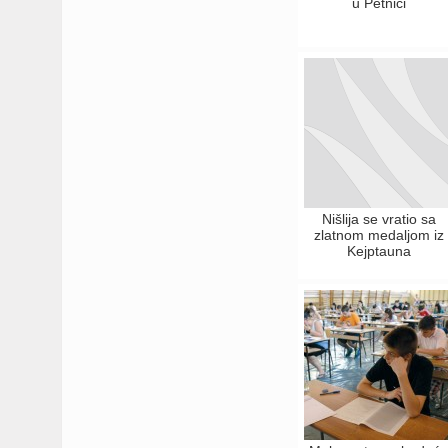
u Petnici
Nišlija se vratio sa
zlatnom medaljom iz
Kejptauna