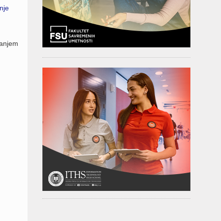
nje
lanjem
.