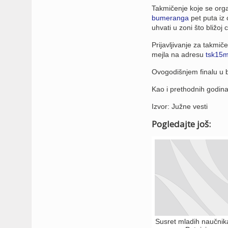
Takmičenje koje se orga
bumeranga
pet puta iz 
uhvati u zoni što bližoj
Prijavljivanje za takmič
mejla na adresu
tsk15
Ovogodišnjem finalu u b
Kao i prethodnih godina
Izvor: Južne vesti
Pogledajte još:
Susret mladih naučnik