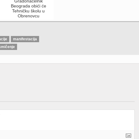
e
Gradonačelnik
Beograda obići će
Tehničku školu u
Obrenovcu
acije
manifestacija
kmičenje