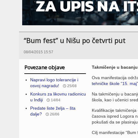
“Bum fest” u Nišu po četvrti put
08/04/2015 15:57
Povezane objave
Takmičenje u bacanju 
Ova manifestacija održa
Napravi logo tolerancije i
tehničke škole “15. maj
osvoj nagradu!
25/08
Konkurs za likovnu radionicu
Na takmičenju u bacan
u Inđiji
škola, kao i učenici sred
14/04
Predate liste želja – šta
Kvalifikacije takmičenja
dalje?
26/06
časova ispred Logora n
pokušati da se plasiraju
Cilj manifestacije “Bum 