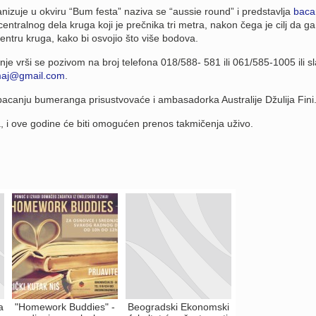
nizuje u okviru “Bum festa” naziva se “aussie round” i predstavlja
baca
centralnog dela kruga koji je prečnika tri metra, nakon čega je cilj da ga
 centru kruga, kako bi osvojio što više bodova.
enje vrši se pozivom na broj telefona 018/588- 581 ili 061/585-1005 ili s
maj@gmail.com
.
acanju bumeranga prisustvovaće i ambasadorka Australije Džulija Fini
, i ove godine će biti omogućen prenos takmičenja uživo.
a
"Homework Buddies" -
Beogradski Ekonomski