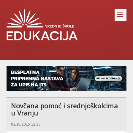
☰
Novčana pomoć i srednjoškolcima
u Vranju
02/10/2015 12:18