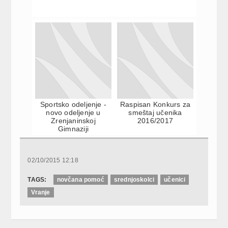
Sportsko odeljenje -
Raspisan Konkurs za
novo odeljenje u
smeštaj učenika
Zrenjaninskoj
2016/2017
Gimnaziji
02/10/2015 12:18
TAGS:
novčana pomoć
srednjoskolci
učenici
Vranje