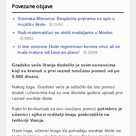
Povezane objave
Sremska Mitrovica: Besplatna priprema za upis u
muzičku školu
21/01
Naši matematičari se okitili medaljama u Moskvi
09/11
U dve osnovne škole registrovan korona virus ali se
mala matura održava po planu!
10/06
Gradsko veće Vranja dodelilo je svim osnovcima
koji su krenuli u prvi razred novčanu pomoć od po
5.000 dinara.
Nakog toga, Gradsko veće je odlučilo da istu pomoć
dodeli i učenicima koji su ove školske godine upisali prvi
razred srednje škole.
Kako bi konkurisali za ovu novčanu pomoć
potrebno je
učenici i njihovi roditelji imaju prebivalište na
teritoriji Vranja.
Osim toga, učenici mogu da pohađaju srednje škole na