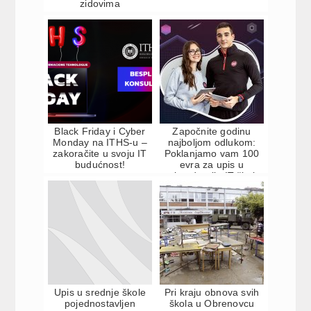
zidovima
Black Friday i Cyber
Započnite godinu
Monday na ITHS-u –
najboljom odlukom:
zakoračite u svoju IT
Poklanjamo vam 100
budućnost!
evra za upis u
najmodernije IT škole
Upis u srednje škole
Pri kraju obnova svih
pojednostavljen
škola u Obrenovcu