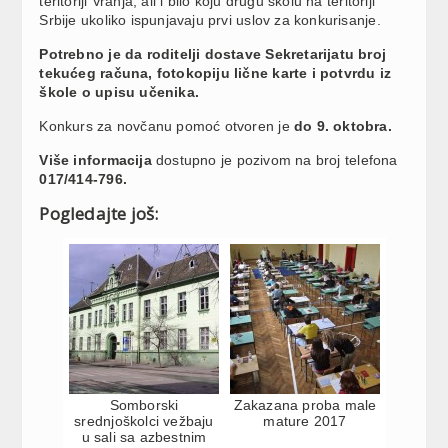
teritoriji Vranja, ali i bilo koju drugu školu na teritoriji
Srbije ukoliko ispunjavaju prvi uslov za konkurisanje.
Potrebno je da roditelji dostave Sekretarijatu broj
tekućeg računa, fotokopiju lične karte i potvrdu iz
škole o upisu učenika.
Konkurs za novčanu pomoć otvoren je
do 9. oktobra.
Više informacija
dostupno je pozivom na broj telefona
017/414-796.
Pogledajte još:
Somborski
Zakazana proba male
srednjoškolci vežbaju
mature 2017
u sali sa azbestnim