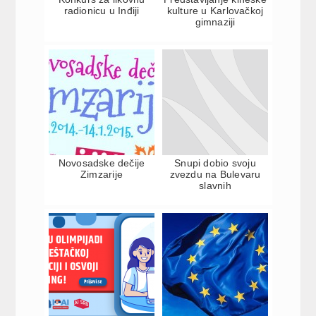
radionicu u Inđiji
kulture u Karlovačkoj
gimnaziji
Novosadske dečije
Snupi dobio svoju
Zimzarije
zvezdu na Bulevaru
slavnih