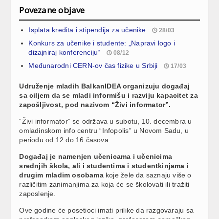
Povezane objave
Isplata kredita i stipendija za učenike
28/03
Konkurs za učenike i studente: „Napravi logo i
dizajniraj konferenciju“
08/12
Međunarodni CERN-ov čas fizike u Srbiji
17/03
Udruženje mladih BalkanIDEA organizuju događaj
sa ciljem da se mladi informišu i razviju kapacitet za
zapošljivost, pod nazivom “Živi informator”.
“Živi informator” se održava u subotu, 10. decembra u
omladinskom info centru “Infopolis” u Novom Sadu, u
periodu od 12 do 16 časova.
Događaj je namenjen učenicama i učenicima
srednjih škola, ali i studentima i studentkinjama i
drugim mladim osobama
koje žele da saznaju više o
različitim zanimanjima za koja će se školovati ili tražiti
zaposlenje.
Ove godine će posetioci imati prilike da razgovaraju sa