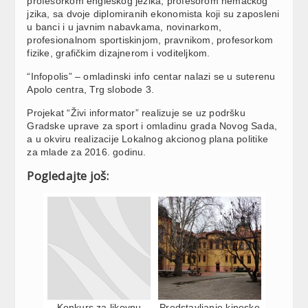
profesorkom engleskog jezika, profesorom nemačkog
jzika, sa dvoje diplomiranih ekonomista koji su zaposleni
u banci i u javnim nabavkama, novinarkom,
profesionalnom sportiskinjom, pravnikom, profesorkom
fizike, grafičkim dizajnerom i voditeljkom.
“Infopolis” – omladinski info centar nalazi se u suterenu
Apolo centra, Trg slobode 3.
Projekat “Živi informator” realizuje se uz podršku
Gradske uprave za sport i omladinu grada Novog Sada,
a u okviru realizacije Lokalnog akcionog plana politike
za mlade za 2016. godinu.
Pogledajte još:
Konkurs za likovnu
Predstavljanje kineske