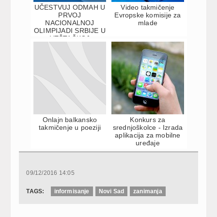
UČESTVUJ ODMAH U
Video takmičenje
PRVOJ
Evropske komisije za
NACIONALNOJ
mlade
OLIMPIJADI SRBIJE U
VEŠTAČKOJ
INTELIGENCIJI –
PREDSTAVLJAJ
SRBIJU...
Onlajn balkansko
Konkurs za
takmičenje u poeziji
srednjoškolce - Izrada
aplikacija za mobilne
uređaje
09/12/2016 14:05
TAGS:
informisanje
Novi Sad
zanimanja