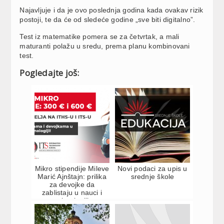
Najavljuje i da je ovo poslednja godina kada ovakav rizik
postoji, te da će od sledeće godine „sve biti digitalno”.
Test iz matematike pomera se za četvrtak, a mali
maturanti polažu u sredu, prema planu kombinovani
test.
Pogledajte još:
Mikro stipendije Mileve
Novi podaci za upis u
Marić Ajnštajn: prilika
srednje škole
za devojke da
zablistaju u nauci i
tehnologiji