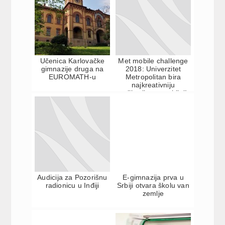
Učenica Karlovačke
Met mobile challenge
gimnazije druga na
2018: Univerzitet
EUROMATH-u
Metropolitan bira
najkreativniju
aplikaciju za mobilni!
Audicija za Pozorišnu
E-gimnazija prva u
radionicu u Inđiji
Srbiji otvara školu van
zemlje