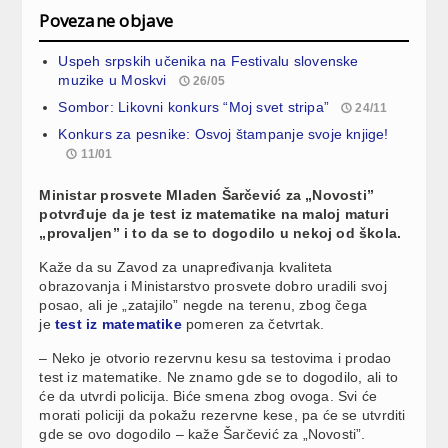
Povezane objave
Uspeh srpskih učenika na Festivalu slovenske
muzike u Moskvi
26/05
Sombor: Likovni konkurs “Moj svet stripa”
24/11
Konkurs za pesnike: Osvoj štampanje svoje knjige!
11/01
Ministar prosvete Mladen Šarčević za „Novosti”
potvrđuje da je test iz matematike na maloj maturi
„provaljen” i to da se to dogodilo u nekoj od škola.
Kaže da su Zavod za unapređivanja kvaliteta
obrazovanja i Ministarstvo prosvete dobro uradili svoj
posao, ali je „zatajilo” negde na terenu, zbog čega
je
test iz matematike
pomeren za četvrtak.
– Neko je otvorio rezervnu kesu sa testovima i prodao
test iz matematike. Ne znamo gde se to dogodilo, ali to
će da utvrdi policija. Biće smena zbog ovoga. Svi će
morati policiji da pokažu rezervne kese, pa će se utvrditi
gde se ovo dogodilo – kaže Šarčević za „Novosti”.