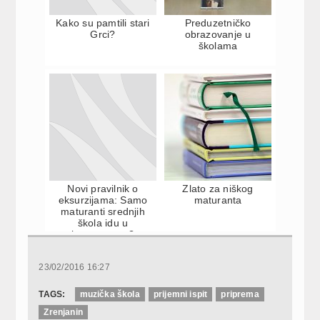
Kako su pamtili stari
Preduzetničko
Grci?
obrazovanje u
školama
Novi pravilnik o
Zlato za niškog
eksurzijama: Samo
maturanta
maturanti srednjih
škola idu u
inostranstvo?
23/02/2016 16:27
TAGS:
muzička škola
prijemni ispit
priprema
Zrenjanin