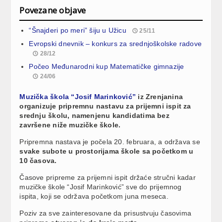
Povezane objave
“Šnajderi po meri” šiju u Užicu
25/11
Evropski dnevnik – konkurs za srednjoškolske radove
28/12
Počeo Međunarodni kup Matematičke gimnazije
24/06
Muzička škola “Josif Marinković”
iz Zrenjanina
organizuje pripremnu nastavu za prijemni ispit za
srednju školu, namenjenu kandidatima bez
završene niže muzičke škole.
Pripremna nastava je počela 20. februara, a održava se
svake subote u prostorijama škole sa početkom u
10 časova.
Časove pripreme za prijemni ispit držaće stručni kadar
muzičke škole “Josif Marinković” sve do prijemnog
ispita, koji se održava početkom juna meseca.
Poziv za sve zainteresovane da prisustvuju časovima