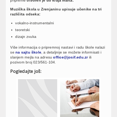
pripreme
otvoren je do kraja marta.
Muzička škola u Zrenjaninu upisuje učenike na tri
različita odseka:
vokalno-instrumentalni
teoretski
dizajn zvuka
Više informacija o pripremnoj nastavi i radu škole nalazi
se
na sajtu škole
, a detaljnije se možete informisati i
slanjem mejla na adresu
office@josif.edu.zr
ili
pozivom broj 023/561-104.
Pogledajte još: