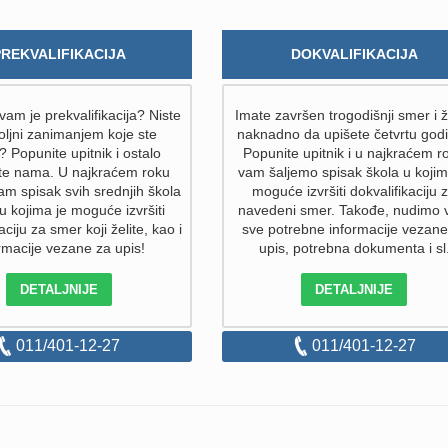
PREKVALIFIKACIJA
DOKVALIFIKACIJA
am je prekvalifikacija? Niste
Imate završen trogodišnji smer i ž
ljni zanimanjem koje ste
naknadno da upišete četvrtu god
i? Popunite upitnik i ostalo
Popunite upitnik i u najkraćem r
ite nama. U najkraćem roku
vam šaljemo spisak škola u kojim
am spisak svih srednjih škola
moguće izvršiti dokvalifikaciju 
 u kojima je moguće izvršiti
navedeni smer. Takođe, nudimo
aciju za smer koji želite, kao i
sve potrebne informacije vezane
rmacije vezane za upis!
upis, potrebna dokumenta i sl
DETALJNIJE
DETALJNIJE
011/401-12-27
011/401-12-27