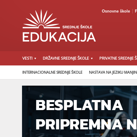
Osnovne škole
F
VESTI
DRŽAVNE SREDNJE ŠKOLE
PRIVATNE SREDNJE 
INTERNACIONALNE SREDNJE ŠKOLE
NASTAVA NA JEZIKU MANJI