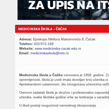
MEDICINSKA ŠKOLA – ČAČAK
Adresa:
Episkopa Nikifora Maksimovića 8, Čačak
Telefon:
032/372-168
Website:
www.medicinska-cacak.edu.rs
Email:
medicinskaskola@mts.rs
Medicinska škola u Čačku
osnovana je 1958. godine. Zah
opremljenosti, škola je uvek imala dovoljan broj učenika iz
Apotekarskom ustanovom, što omogućava učenicima vežbe 
Osnovni zadatak škole je stručno i profesionalno osposoblj
učenika, svake školske godine vrše se testiranja u saradn
U školi postoji mogućnost vanrednog obrazovanja.