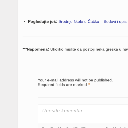
Pogledajte još:
Srednje škole u Čačku – Bodovi i upis
***Napomena:
Ukoliko mislite da postoji neka greška u 
Your e-mail address will not be published.
Required fields are marked
*