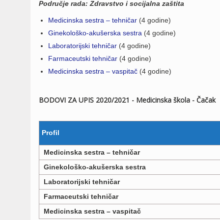
Područje rada: Zdravstvo i socijalna zaštita
Medicinska sestra – tehničar
(4 godine)
Ginekološko-akušerska sestra
(4 godine)
Laboratorijski tehničar
(4 godine)
Farmaceutski tehničar
(4 godine)
Medicinska sestra – vaspitač
(4 godine)
BODOVI ZA UPIS 2020/2021 - Medicinska škola - Čačak
Profil
Medicinska sestra – tehničar
Ginekološko-akušerska sestra
Laboratorijski tehničar
Farmaceutski tehničar
Medicinska sestra – vaspitač