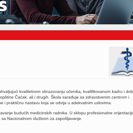
valjujući kvalitetnom obrazovanju učenika, kvalifikovanom kadru i dob
 opštine Čačak, ali i drugih. Škola sarađuje sa zdravstvenim centrom i
i praktičnu nastavu koja se odvija u adekvatnim uslovima.
avanje budućih medicinskih radnika. U sklopu profesionalne orijentacij
ji sa Nacionalnom službom za zapošljavanje.