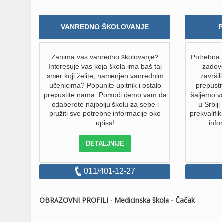
VANREDNO ŠKOLOVANJE
Zanima vas vanredno školovanje?
Potrebna v
Interesuje vas koja škola ima baš taj
zadovo
smer koji želite, namenjen vanrednim
završil
učenicima? Popunite upitnik i ostalo
prepust
prepustite nama. Pomoći ćemo vam da
šaljemo v
odaberete najbolju školu za sebe i
u Srbiji
pružiti sve potrebne informacije oko
prekvalifik
upisa!
info
DETALJNIJE
011/401-12-27
OBRAZOVNI PROFILI - Medicinska škola - Čačak