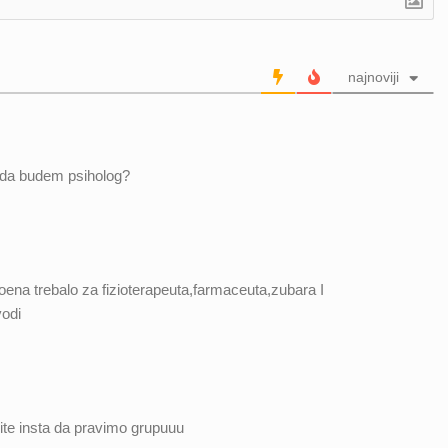
najnoviji
m da budem psiholog?
oena trebalo za fizioterapeuta,farmaceuta,zubara I
odi
išite insta da pravimo grupuuu