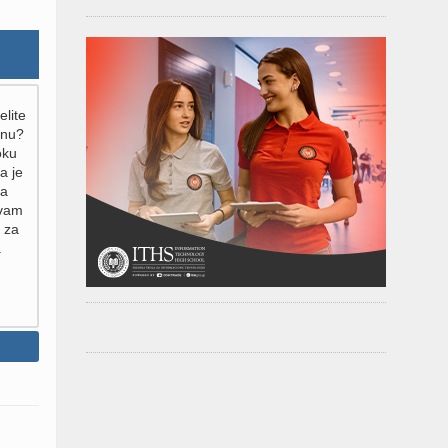
elite
inu?
oku
a je
za
 vam
 za
.