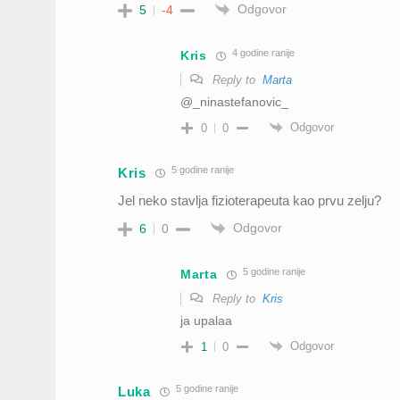
Odgovor
5
-4
4 godine ranije
Kris
Reply to
Marta
@_ninastefanovic_
Odgovor
0
0
5 godine ranije
Kris
Jel neko stavlja fizioterapeuta kao prvu zelju?
Odgovor
6
0
5 godine ranije
Marta
Reply to
Kris
ja upalaa
Odgovor
1
0
5 godine ranije
Luka