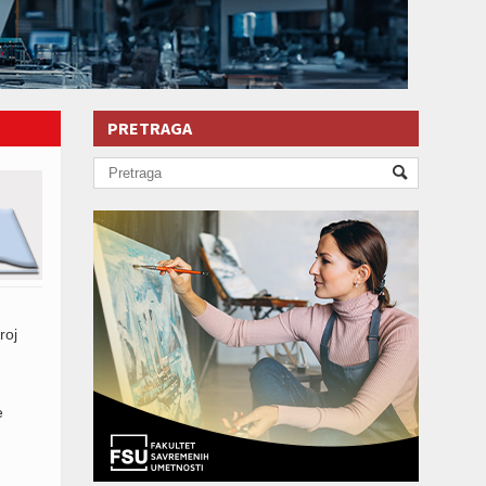
PRETRAGA
roj
e