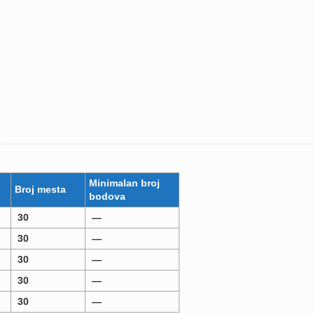
Minimalan broj
Broj mesta
bodova
30
—
30
—
30
—
30
—
30
—