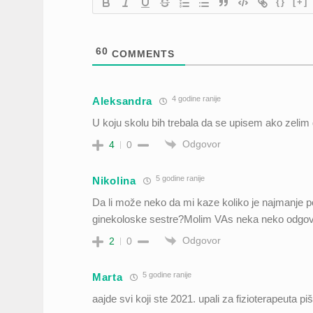
{}
[+]
60
COMMENTS
4 godine ranije
Aleksandra
U koju skolu bih trebala da se upisem ako zeli
Odgovor
4
0
5 godine ranije
Nikolina
Da li može neko da mi kaze koliko je najmanje p
ginekoloske sestre?Molim VAs neka neko odgov
Odgovor
2
0
5 godine ranije
Marta
aajde svi koji ste 2021. upali za fizioterapeuta p