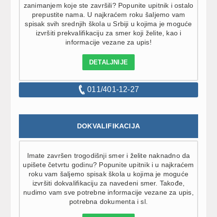
zanimanjem koje ste završili? Popunite upitnik i ostalo
prepustite nama. U najkraćem roku šaljemo vam
spisak svih srednjih škola u Srbiji u kojima je moguće
izvršiti prekvalifikaciju za smer koji želite, kao i
informacije vezane za upis!
DETALJNIJE
011/401-12-27
DOKVALIFIKACIJA
Imate završen trogodišnji smer i želite naknadno da
upišete četvrtu godinu? Popunite upitnik i u najkraćem
roku vam šaljemo spisak škola u kojima je moguće
izvršiti dokvalifikaciju za navedeni smer. Takođe,
nudimo vam sve potrebne informacije vezane za upis,
potrebna dokumenta i sl.