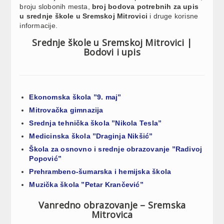
broju slobonih mesta,
broj bodova potrebnih za upis
u srednje škole u
Sremskoj Mitrovici
i druge korisne
informacije.
Srednje škole u Sremskoj Mitrovici |
Bodovi i upis
Ekonomska škola ”9. maj”
Mitrovačka gimnazija
Srednja tehnička škola ”Nikola Tesla”
Medicinska škola ”Draginja Nikšić”
Škola za osnovno i srednje obrazovanje ”Radivoj
Popović”
Prehrambeno-šumarska i hemijska škola
Muzička škola ”Petar Krančević”
Vanredno obrazovanje – Sremska
Mitrovica