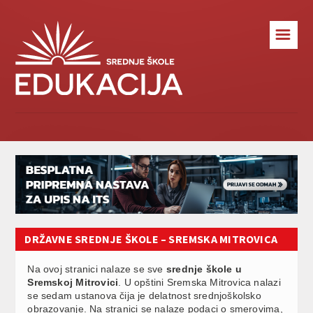
☰
DRŽAVNE SREDNJE ŠKOLE – SREMSKA MITROVICA
Na ovoj stranici nalaze se sve
srednje škole u
Sremskoj Mitrovici
. U opštini Sremska Mitrovica nalazi
se sedam ustanova čija je delatnost srednjoškolsko
obrazovanje. Na stranici se nalaze podaci o smerovima,