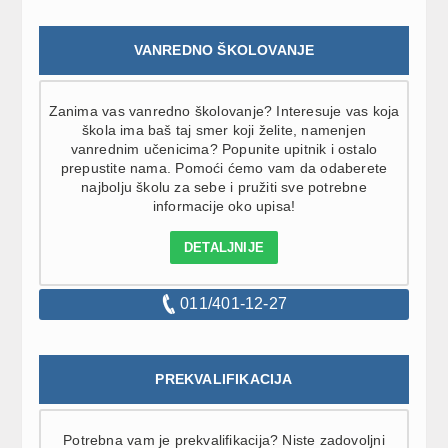
VANREDNO ŠKOLOVANJE
Zanima vas vanredno školovanje? Interesuje vas koja
škola ima baš taj smer koji želite, namenjen
vanrednim učenicima? Popunite upitnik i ostalo
prepustite nama. Pomoći ćemo vam da odaberete
najbolju školu za sebe i pružiti sve potrebne
informacije oko upisa!
DETALJNIJE
011/401-12-27
PREKVALIFIKACIJA
Potrebna vam je prekvalifikacija? Niste zadovoljni