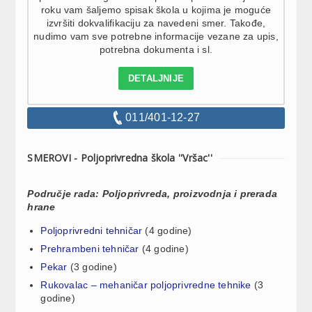
roku vam šaljemo spisak škola u kojima je moguće
izvršiti dokvalifikaciju za navedeni smer. Takođe,
nudimo vam sve potrebne informacije vezane za upis,
potrebna dokumenta i sl.
DETALJNIJE
011/401-12-27
SMEROVI - Poljoprivredna škola ''Vršac''
Područje rada: Poljoprivreda, proizvodnja i prerada
hrane
Poljoprivredni tehničar
(4 godine)
Prehrambeni tehničar
(4 godine)
Pekar
(3 godine)
Rukovalac – mehaničar poljoprivredne tehnike
(3
godine)