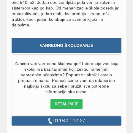
oko 540 m2. Jedan deo zemljišta pokriven je zalivnim
sistemom kap po kap. Od mehanizacije škola poseduje:
motokultivator, jedan mali, dva srednja i jedan teški
traktor, kao i jedan kombajn sa svim priključnim
delovima.
VANREDNO ŠKOLOVANJE
Zanima vas vanredno školovanje? Interesuje vas koja
škola ima baš taj smer koji želite, namenjen
vanrednim učenicima? Popunite upitnik i ostalo
prepustite nama. Pomoći ćemo vam da odaberete
najbolju školu za sebe i pružiti sve potrebne
informacije oko upisa!
DETALJNIJE
011/401-12-27