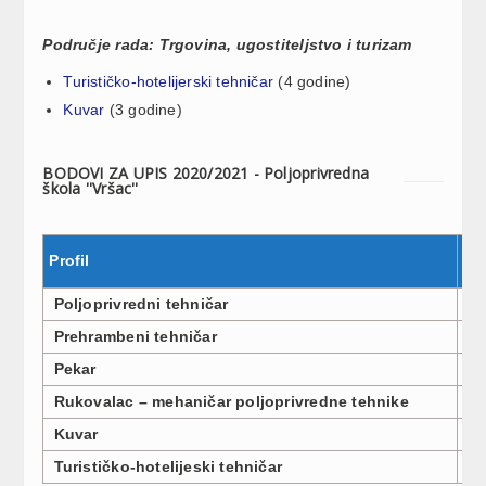
Područje rada: Trgovina, ugostiteljstvo i turizam
Turističko-hotelijerski tehničar
(4 godine)
Kuvar
(3 godine)
BODOVI ZA UPIS 2020/2021 - Poljoprivredna
škola ''Vršac''
Profil
Br
Poljoprivredni tehničar
3
Prehrambeni tehničar
3
Pekar
1
Rukovalac – mehaničar poljoprivredne tehnike
1
Kuvar
3
Turističko-hotelijeski tehničar
3