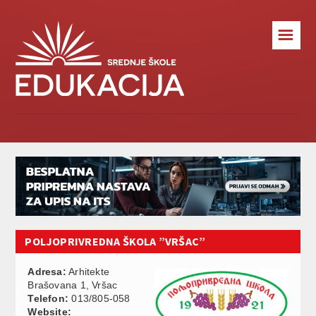
☰
POLJOPRIVREDNA ŠKOLA ”VRŠAC”
Adresa:
Arhitekte
Brašovana 1, Vršac
Telefon:
013/805-058
Website: