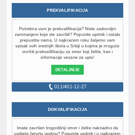
PREKVALIFIKACIJA
Potrebna vam je prekvalifikacija? Niste zadovoljni
zanimanjem koje ste završili? Popunite upitnik i ostalo
prepustite nama. U najkraćem roku šaljemo vam
spisak svih srednjih škola u Srbiji u kojima je moguće
izvršiti prekvalifikaciju za smer koji želite, kao i
informacije vezane za upis!
DETALJNIJE
011/401-12-27
DOKVALIFIKACIJA
Imate završen trogodišnji smer i želite naknadno da
upišete četvrtu godinu? Popunite upitnik i u najkraćem