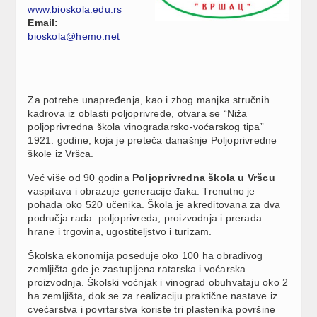
www.bioskola.edu.rs
Email:
bioskola@hemo.net
Za potrebe unapređenja, kao i zbog manjka stručnih
kadrova iz oblasti poljoprivrede, otvara se “Niža
poljoprivredna škola vinogradarsko-voćarskog tipa”
1921. godine, koja je preteča današnje Poljoprivredne
škole iz Vršca.
Već više od 90 godina
Poljoprivredna škola u Vršcu
vaspitava i obrazuje generacije đaka. Trenutno je
pohađa oko 520 učenika. Škola je akreditovana za dva
područja rada: poljoprivreda, proizvodnja i prerada
hrane i trgovina, ugostiteljstvo i turizam.
Školska ekonomija poseduje oko 100 ha obradivog
zemljišta gde je zastupljena ratarska i voćarska
proizvodnja. Školski voćnjak i vinograd obuhvataju oko 2
ha zemljišta, dok se za realizaciju praktične nastave iz
cvećarstva i povrtarstva koriste tri plastenika površine