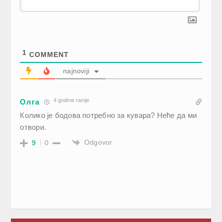
1
COMMENT
najnoviji
4 godine ranije
Олга
Колико је бодова потребно за кувара? Неће да ми
отвори.
Odgovor
9
0