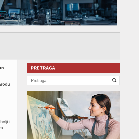
PRETRAGA
an
arodu
olji i
va