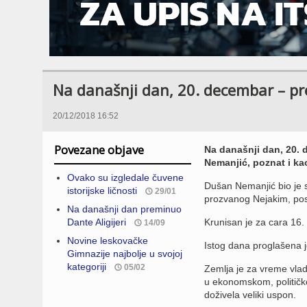
Na današnji dan, 20. decembar – p
20/12/2018 16:52
Povezane objave
Na današnji dan, 20. 
Nemanjić, poznat i ka
Ovako su izgledale čuvene
Dušan Nemanjić bio je s
istorijske ličnosti
29/01
prozvanog Nejakim, posl
Na današnji dan preminuo
Dante Aligijeri
Krunisan je za cara 16.
14/09
Novine leskovačke
Istog dana proglašena je
Gimnazije najbolje u svojoj
kategoriji
05/02
Zemlja je za vreme vlada
u ekonomskom, političko
doživela veliki uspon.