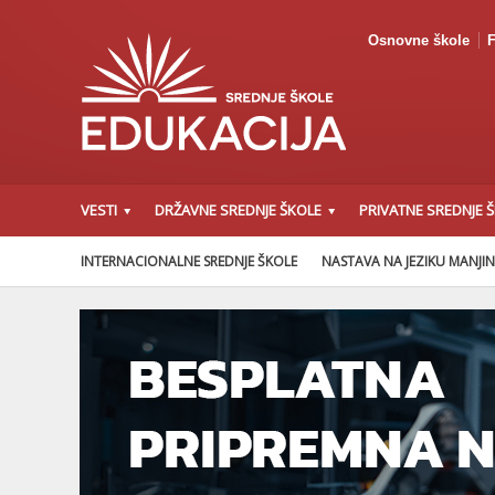
Osnovne škole
F
VESTI
DRŽAVNE SREDNJE ŠKOLE
PRIVATNE SREDNJE 
INTERNACIONALNE SREDNJE ŠKOLE
NASTAVA NA JEZIKU MANJI