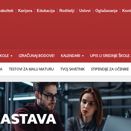
akulteti
Karijera
Edukacija
Roditelji
Uslovi
Oglašavanje
Kont
ŠKOLE
IZRAČUNAJ BODOVE!
KALENDARI
UPIS U SREDNJE ŠKOLE 
NA
TESTOVI ZA MALU MATURU
TVOJ SAVETNIK
STIPENDIJE ZA UČENIKE