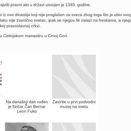
jviši pravni akt u državi usvojen je 1349. godine.
 iz ove dinastije koji nije proglašen za sveca zbog toga što je ubio svo
Iako nije zvanično svetac, ipak se njegov lik nalazi na freskama, a njego
koj pravoslavnoj crkvi.
u Cetinjskom manastiru u Crnoj Gori.
Na današnji dan rođen
Zavirite u prvi podvodni
je fizičar Žan Bernar
muzej na svetu
Leon Fuko