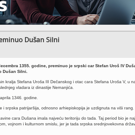
reminuo Dušan Silni
decembra 1355. godine, preminuo je srpski car Stefan Uroš IV Duš
o Dušan Silni.
in kralja Stefana Uroša III Dečanskog i otac cara Stefana Uroša V, u n
ednjeg vladara iz dinastije Nemanjića.
 aprila 1346. godine.
 i srpska patrijaršija, odnosno arhiepiskopija je uzdignuta na viši rang.
vine cara Dušana imala najveću teritoriju do tada. Taj period bio je najb
m, vojnom i kulturnom smislu, jer je tada srpska srednjovekovna drža