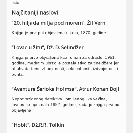
liste.
Najčitaniji naslovi
“20. hiljada milja pod morem”, Žil Vern
Knjiga je prvi put objavljena u junu, 1870. godine.
“Lovac u žitu”, Dž. D. Selindžer
Knjiga je prvo objvaljena kao roman za odrasle, 1951.
godine, međutim ubrzo je postala štivo za tinejdžere jer
obuhvata teme zbunjenosti, seksualnosti, izdvojenosti i
bunta.
“Avanture Šerloka Holmsa”, Atrur Konan Dojl
Neprevaziđenog detektiva i omiljenog lika većine,
javnost je upoznala 1892. godine, kada je knjiga prvi put
objavljena.
“Hobit”, Dž.R.R. Tolkin