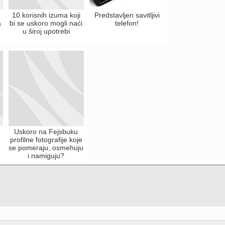
10 korisnih izuma koji
Predstavljen savitljivi
a
bi se uskoro mogli naći
telefon!
u široj upotrebi
Uskoro na Fejsbuku
profilne fotografije koje
se pomeraju, osmehuju
i namiguju?