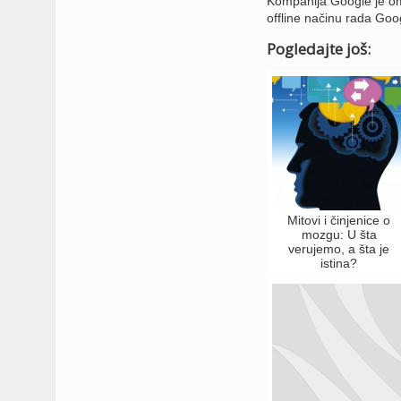
Kompanija Google je omo
offline načinu rada Goog
Pogledajte još:
Mitovi i činjenice o
mozgu: U šta
verujemo, a šta je
istina?