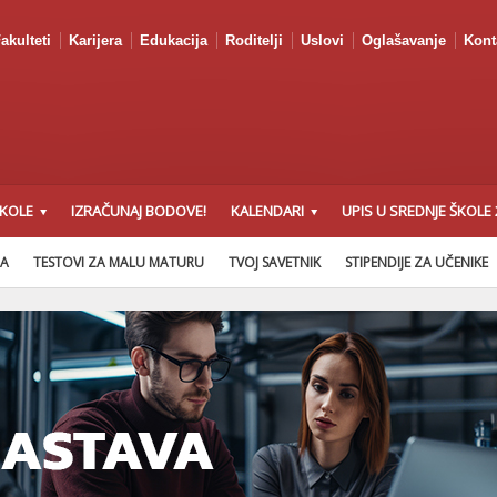
akulteti
Karijera
Edukacija
Roditelji
Uslovi
Oglašavanje
Kont
ŠKOLE
IZRAČUNAJ BODOVE!
KALENDARI
UPIS U SREDNJE ŠKOLE 
NA
TESTOVI ZA MALU MATURU
TVOJ SAVETNIK
STIPENDIJE ZA UČENIKE