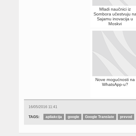
Mladi naučnici iz
Sombora učestvuju n
Sajamu inovacija u
Moskvi
Nove mogućnosti na
WhatsApp-u?
16/05/2016 11:41
TAGS:
apliakcija
google
Google Translate
prevod