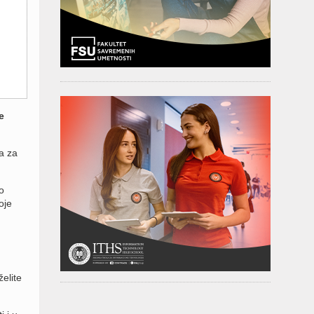
e
a za
o
oje
elite