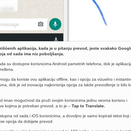
išćenih aplikacija, kada je u pitanju prevod, jeste svakako Googl
koja od sada ima niz poboljšanja.
sada su dostupne korisnicima Android pametnih telefona, dok je aplikacij
ređena.
mogu da koriste ovu aplikaciju offline, kao i opciju za vizuelno i instantn
a, dok je od inovacija najkorisnija opcija za lakše prevođenje iz bilo k
d imao mogućnost da pruži svojim korisnicima jednu veoma korisnu i
ve kojima je potreban prevod, a to je –
Tap to Translate.
tupna od sada i iOS korisnicima, a dovoljno je samo kopirati tekst koji ž
 se opcija da dobijete prevod.