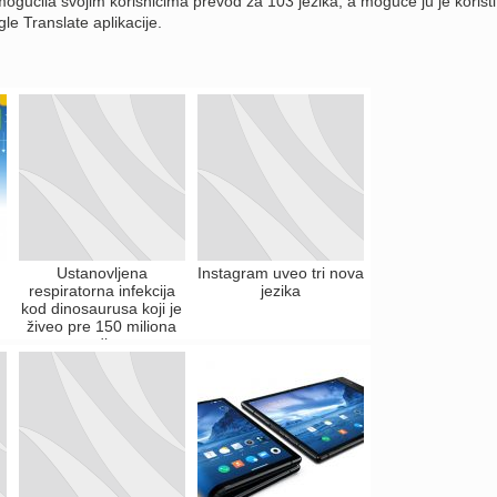
gućila svojim korisnicima prevod za 103 jezika, a moguće ju je koristiti
le Translate aplikacije.
Ustanovljena
Instagram uveo tri nova
respiratorna infekcija
jezika
kod dinosaurusa koji je
živeo pre 150 miliona
godina