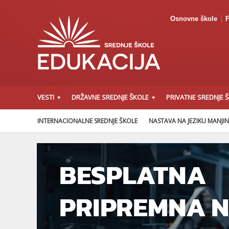
Osnovne škole
F
VESTI
DRŽAVNE SREDNJE ŠKOLE
PRIVATNE SREDNJE 
INTERNACIONALNE SREDNJE ŠKOLE
NASTAVA NA JEZIKU MANJI