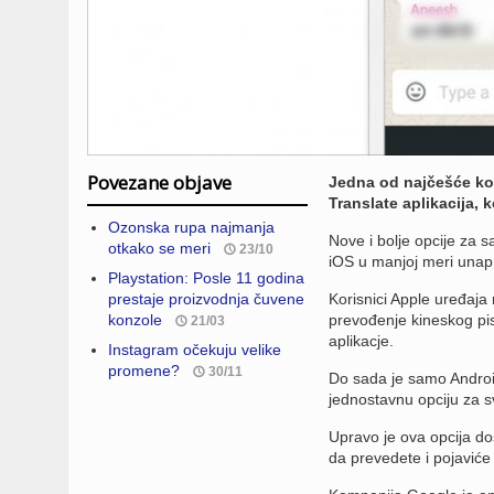
Povezane objave
Jedna od najčešće kor
Translate aplikacija, 
Ozonska rupa najmanja
Nove i bolje opcije za 
otkako se meri
23/10
iOS u manjoj meri unap
Playstation: Posle 11 godina
prestaje proizvodnja čuvene
Korisnici Apple uređaja 
konzole
prevođenje kineskog pism
21/03
aplikacje.
Instagram očekuju velike
promene?
30/11
Do sada je samo Androi
jednostavnu opciju za s
Upravo je ova opcija dos
da prevedete i pojaviće