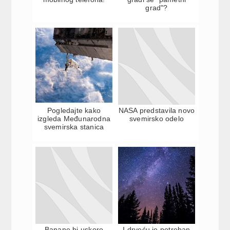
grad"?
Pogledajte kako
NASA predstavila novo
izgleda Međunarodna
svemirsko odelo
svemirska stanica
Banane bi uskoro
I drveću je potreban