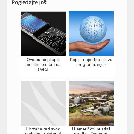
Pogledajte još:
Ovo su najskuplji
Koji je najbolji jezik za
mobilni telefoni na
programiranje?
svetu
Ubrzajte rad svog
U američkoj pustinji
mobilnog telefona!
gradi se "pametni