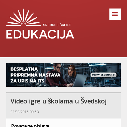
☰
Video igre u školama u Švedskoj
21/08/2015 09:53
Povezane objave