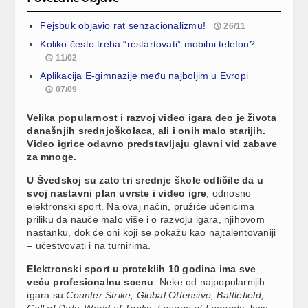
Fejsbuk objavio rat senzacionalizmu!
26/11
Koliko često treba “restartovati” mobilni telefon?
11/02
Aplikacija E-gimnazije među najboljim u Evropi
07/09
Velika popularnost i razvoj video igara deo je života
današnjih srednjoškolaca, ali i onih malo starijih.
Video igrice odavno predstavljaju glavni vid zabave
za mnoge.
U Švedskoj su zato tri srednje škole odličile da u
svoj nastavni plan uvrste i video igre
, odnosno
elektronski sport. Na ovaj način, pružiće učenicima
priliku da nauče malo više i o razvoju igara, njihovom
nastanku, dok će oni koji se pokažu kao najtalentovaniji
– učestvovati i na turnirima.
Elektronski sport u proteklih 10 godina ima sve
veću profesionalnu scenu
. Neke od najpopularnijih
igara su
Counter Strike, Global Offensive, Battlefield,
Call of Duty, World of Tanks, League of Legends
, koje