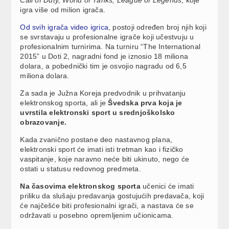
igra više od milion igrača.
Od svih igrača video igrica
, postoji određen broj njih koji
se svrstavaju u profesionalne igrače koji učestvuju u
profesionalnim turnirima. Na turniru “The International
2015” u Doti 2, nagradni fond je iznosio 18 miliona
dolara, a pobednički tim je osvojio nagradu od 6,5
miliona dolara.
Za sada je Južna Koreja predvodnik u prihvatanju
elektronskog sporta, ali je
Švedska prva koja je
uvrstila elektronski sport u srednjoškolsko
obrazovanje.
Kada zvanično postane deo nastavnog plana,
elektronski sport će imati isti tretman kao i fizičko
vaspitanje, koje naravno neće biti ukinuto, nego će
ostati u statusu redovnog predmeta.
Na časovima elektronskog sporta
učenici će imati
priliku da slušaju predavanja gostujućih predavača, koji
će najčešće biti profesionalni igrači, a nastava će se
održavati u posebno opremljenim učionicama.