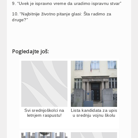
9. “Uvek je ispravno vreme da uradimo ispravnu stvar”
10. “Najbitnije životno pitanje glasi: Šta radimo za
druge?”
Pogledajte još:
Svi srednjoškolci na
Lista kandidata za upis
letnjem raspustu!
u srednju vojnu školu