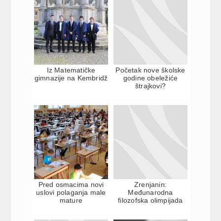
Iz Matematičke
Početak nove školske
gimnazije na Kembridž
godine obeležiće
štrajkovi?
Pred osmacima novi
Zrenjanin:
uslovi polaganja male
Međunarodna
mature
filozofska olimpijada