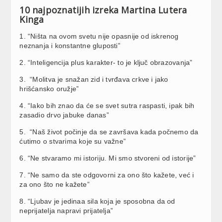
10 najpoznatijih izreka Martina Lutera
Kinga
1. “Ništa na ovom svetu nije opasnije od iskrenog
neznanja i konstantne gluposti”
2. “Inteligencija plus karakter- to je ključ obrazovanja”
3. “Molitva je snažan zid i tvrđava crkve i jako
hrišćansko oružje”
4. “Iako bih znao da će se svet sutra raspasti, ipak bih
zasadio drvo jabuke danas”
5. “Naš život počinje da se završava kada počnemo da
ćutimo o stvarima koje su važne”
6. “Ne stvaramo mi istoriju. Mi smo stvoreni od istorije”
7. “Ne samo da ste odgovorni za ono što kažete, već i
za ono što ne kažete”
8. “Ljubav je jedinaa sila koja je sposobna da od
neprijatelja napravi prijatelja”