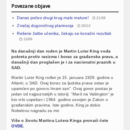
Povezane objave
Danas počeo drugi krug male mature!
21/08
Značaj dugoročnog planiranja
20/10
Rešene žalbe učenika, čekaju se konačni rezultati
22/06
Na današnji dan rođen je Martin Luter King vođa
pokreta protiv rasizma i borac za građanska prava, a
današnji dan proglašen je i za nacionalni praznik u
SAD.
Martin Luter King rođen je 15. januara 1929. godine u
Atlanti, u SAD. Ovaj borac za ljudska prava ostao je
upamćen po govoru Imam san”. Ovaj govor postao je
jedan od najpoznatijih u istoriji. “Marš na Vašington“ je
bio vrlo uspešan i 1964. godine usvojen je Zakon o
građanskim pravima. Iste godine, King je dobio
Nobelovu nagradu za mir.
Više o životu Martina Lutera Kinga pronaći ćete
OVDE
.