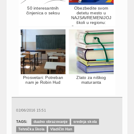
50 interesantnih
Obezbedite svom
činjenica o seksu
detetu mesto u
NAJSAVREMENIJOJ
školi u regionu:
Savremena osnovna
škola i gimnazija ...
Prosvetari: Potreban
Zlato za niškog
nam je Robin Hud
maturanta
02/06/2016 15:51
TAGS:
dualno obrazovanje
srednja skola
Tehnička škola
Vladičin Han