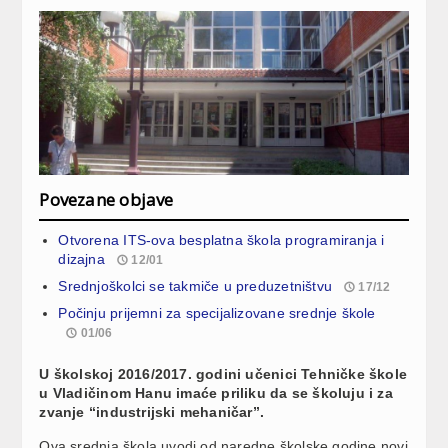
Povezane objave
Otvorena ITS-ova besplatna škola programiranja i
dizajna
12/01
Srednjoškolci se takmiče u preduzetništvu
17/12
Počinju prijemni za specijalizovane srednje škole
01/06
U školskoj 2016/2017. godini učenici Tehničke škole
u Vladičinom Hanu imaće priliku da se školuju i za
zvanje “industrijski mehaničar”.
Ova srednja škola uvodi od naredne školske godine novi