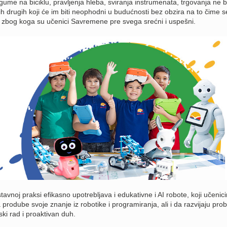
ume na biciklu, pravljenja hleba, sviranja instrumenata, trgovanja ne b
ih drugih koji će im biti neophodni u budućnosti bez obzira na to čime s
og zbog koga su učenici Savremene pre svega srećni i uspešni.
avnoj praksi efikasno upotrebljava i edukativne i AI robote, koji učenic
prodube svoje znanje iz robotike i programiranja, ali i da razvijaju pro
ski rad i proaktivan duh.