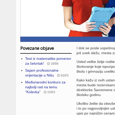
Povezane objave
I dok se posle uspešnog
još uvek sležu, mesta z
Test iz matematike pomeren
Usled velike želje rodi
za četvrtak!
18/06
školovanje koje ispunj
Sajam profesionalne
školu i gimnaziju uveliko
orijentacije u Nišu
02/03
Kako kažu iz ovih usta
Međunarodni konkurs za
mesta bude rezervisano.
najbolјi rad na temu
direktorke Savremene os
“Kolevka”
15/03
školsku godinu.
Ukoliko želite da obezb
i to po najpovoljnijim u
upis po najnižim cenam