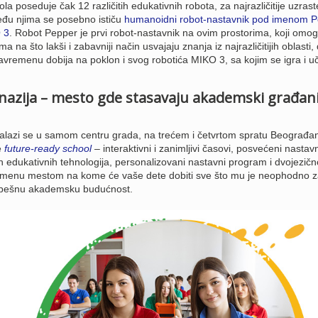
poseduje čak 12 različitih edukativnih robota, za najrazličitije uzraste
eđu njima se posebno ističu
humanoidni robot-nastavnik pod imenom 
 3
. Robot Pepper je prvi robot-nastavnik na ovim prostorima, koji omo
na što lakši i zabavniji način usvajaju znanja iz najrazličitijih oblasti,
Savremenu dobija na poklon i svog robotića MIKO 3, sa kojim se igra i uč
azija – mesto gde stasavaju akademski građan
lazi se u samom centru grada, na trećem i četvrtom spratu Beograđa
e
future-ready school
– interaktivni i zanimljivi časovi, posvećeni nastavn
 edukativnih tehnologija, personalizovani nastavni program i dvojezičn
emenu mestom na kome će vaše dete dobiti sve što mu je neophodno z
uspešnu akademsku budućnost.