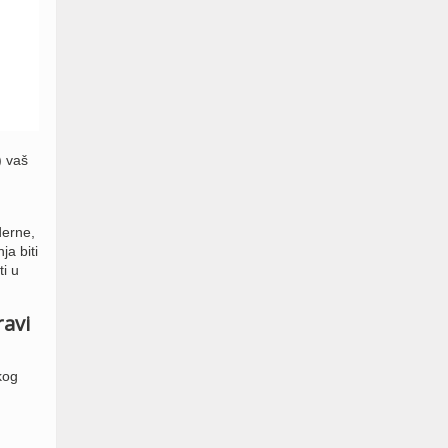
) vaš
derne,
a biti
ti u
ravi
kog