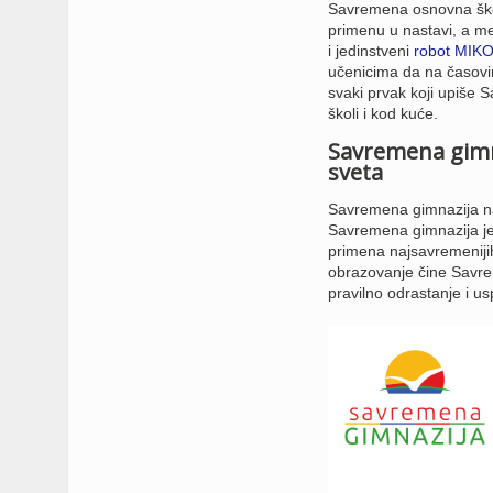
Savremena osnovna škola 
primenu u nastavi, a m
i jedinstveni
robot MIKO
učenicima da na časovima 
svaki prvak koji upiše 
školi i kod kuće.
Savremena gimn
sveta
Savremena gimnazija na
Savremena gimnazija j
primena najsavremenijih
obrazovanje čine Savr
pravilno odrastanje i 