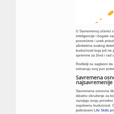
U Savremenoj učenici ra
inteligencije i bogate v
posvećene i uvek prisut
afinitetima svakog dete
budućnosti koja još ne 
spremne za život i rad 
Roditelji su saglasni 
ostvaruju svoj pun pote
Savremena osno
najsavremenije 
Savremena osnovna škol
idealno okruženje za ko
razvijaju svoju prirodno
sopstvenu budućnost. Ov
jedinstveni
Life Skills 