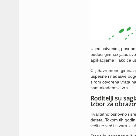
U jedinstvenim, posebn
budući gimnazijalac sv
aplikacijama i lako će u
Cilj Savremene gimnazij
uspešne i nadasve odgov
širom otvorena vrata najp
sam akademski vrh.
Roditelji su sag
izbor za obrazo
Kvalitetno osnovno i sr
deteta. Tokom tih godin
veštine već i stvara k
Stoga je izbor prave ško