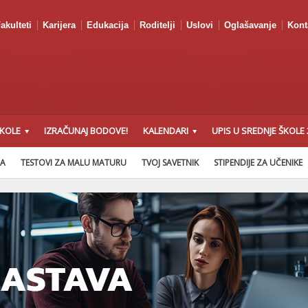
akulteti
Karijera
Edukacija
Roditelji
Uslovi
Oglašavanje
Kont
ŠKOLE
IZRAČUNAJ BODOVE!
KALENDARI
UPIS U SREDNJE ŠKOLE 
NA
TESTOVI ZA MALU MATURU
TVOJ SAVETNIK
STIPENDIJE ZA UČENIKE