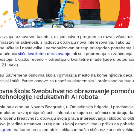
zvijaju raznovrsne talente i, uz jedinstven program za razvoj višestruk
annastavne aktivnosti, s radošću otkrivaju nova interesovanja. Tako uz
ne učitelje i nastavnike i personalizovan pristup prilagođen potrebama i
ta učenici
stiču kvalitetno obrazovanje
, ali se i pripremaju za zanimanja
postoje. Ukratko rečeno – odrastaju u kvalitetne mlade ljude u potpunos
u 21. veku.
da su Savremena osnovna škola i gimnazija mesto na kome njihova deca
ncijal i stiču čvrste osnove za uspešnu akademsku i profesionalnu budu
vna škola: Sveobuhvatno obrazovanje pomoć
tehnologije i edukativnih AI robota
a nalazi se na Novom Beogradu, u Omladinskih brigada, i predstavlja
mpletan razvoj dečje ličnosti i talenata u kojem se učenici ohrabruju da
 urođenu kreativnost, otkrivaju svoja prava interesovanja i slobodno obl
o je jedina ustanova u regionu u kojoj osnovci imaju priliku da pohađa
program
, na kome na sistematski i efikasan način stiču niz korisnih veštin