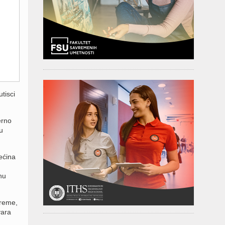
tisci
erno
u
ećina
nu
reme,
vara