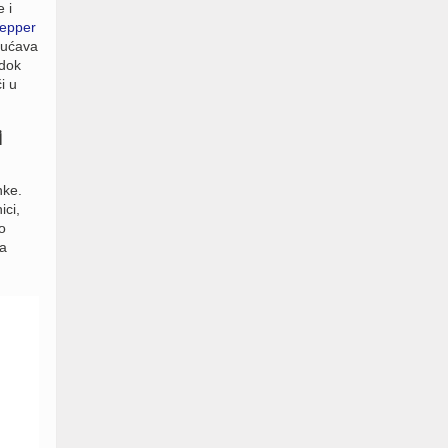
 i
Pepper
gućava
 dok
i u
i
nke.
ici,
o
a