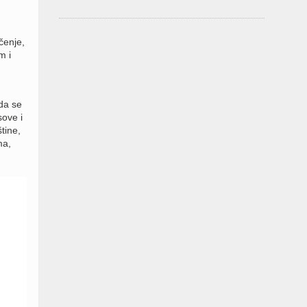
čenje,
m i
da se
sove i
tine,
ma,