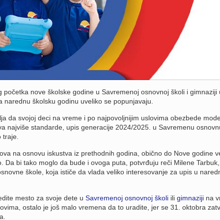
 početka nove školske godine u Savremenoj osnovnoj školi i gimnaziji u
a narednu školsku godinu uveliko se popunjavaju.
telja da svojoj deci na vreme i po najpovoljnijim uslovima obezbede mod
ava najviše standarde, upis generacije 2024/2025. u Savremenu osnovn
 traje.
nova na osnovu iskustva iz prethodnih godina, obično do Nove godine v
 Da bi tako moglo da bude i ovoga puta, potvrđuju reči Milene Tarbuk,
novne škole, koja ističe da vlada veliko interesovanje za upis u nared
edite mesto za svoje dete u
Savremenoj osnovnoj školi
ili
gimnaziji
na v
slovima, ostalo je još malo vremena da to uradite, jer se 31. oktobra zat
a.