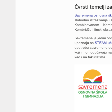
Čvrsti temelji 
Savremena osnovna šk
slobodno istraživanje i
Kombinovanom – Kembridž
Kembridžu i finski obra
Savremena je jedini obr
upoznaju sa
STEAM uč
upotrebu savremene eduk
koji im omogućavaju nas
kao i na fakultetima.