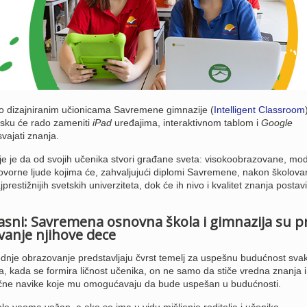
o dizajniranim učionicama Savremene gimnazije (
Intelligent Classroom
esku će rado zameniti
iPad
uređajima, interaktivnom tablom i
Google
svajati znanja.
e je da od svojih učenika stvori građane sveta: visokoobrazovane, mo
orne ljude kojima će, zahvaljujući diplomi Savremene, nakon školovanj
restižnijih svetskih univerziteta, dok će ih nivo i kvalitet znanja postavi
lasni: Savremena osnovna škola i gimnazija su p
vanje njihove dece
ednje obrazovanje predstavljaju čvrst temelj za uspešnu budućnost sva
a, kada se formira ličnost učenika, on ne samo da stiče vredna znanja i
ljučne navike koje mu omogućavaju da bude uspešan u budućnosti.
le veoma važan, a ako se ima u vidu mišljenje roditelja i učenika,