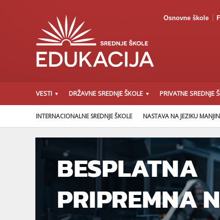
Osnovne škole
F
VESTI
DRŽAVNE SREDNJE ŠKOLE
PRIVATNE SREDNJE 
INTERNACIONALNE SREDNJE ŠKOLE
NASTAVA NA JEZIKU MANJI