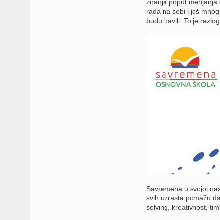
znanja poput menjanja g
rada na sebi i još mnog
budu bavili. To je razl
Savremena u svojoj nast
svih uzrasta pomažu da 
solving, kreativnost, tim