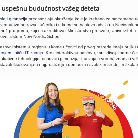
za uspešnu budućnost vašeg deteta
ola
i
gimnazija
predstavljaju okruženje koje je kreirano za savremeno u
 sveobuhvatan razvoj učenika i u kome se nastava odvija na Nacionalno
 programu, koji su akreditovali Ministarstvo prosvete, Univerzitet u
zovni sistem New Nordic School.
azovni sistem u regionu u kome učenici od prvog razreda imaju priliku 
enjem
i
stiču IT znanja
. Kroz interaktivnu nastavu, multidisciplinarne ča
ativne tehnologije, osnovci i gimnazijalci usvajaju vredna znanja i veš
tavak školovanja u najprestižnijim domaćim i svetskim srednjim škola