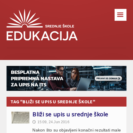
☰
TAG "BLIŽI SE UPIS U SREDNJE ŠKOLE"
Bliži se upis u srednje škole
15:09, 24.Jun 2016
🕔
Nakon što su objavljeni konačni rezultati male