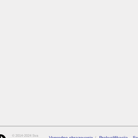
© 2014-2024 Sva
Vanredno obrazovanje
Prekvalifikacija – S