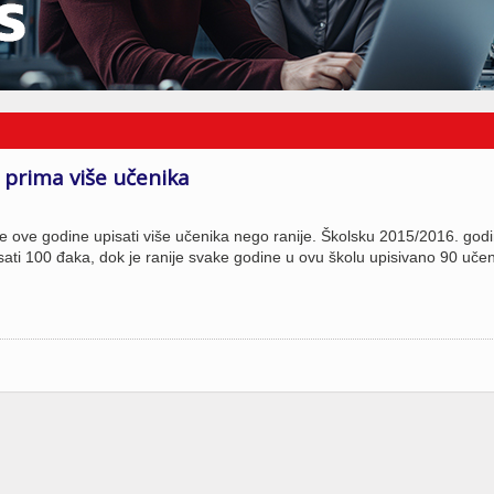
 prima više učenika
e ove godine upisati više učenika nego ranije. Školsku 2015/2016. god
sati 100 đaka, dok je ranije svake godine u ovu školu upisivano 90 učen