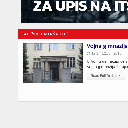
TAG "SREDNJA ŠKOLE"
Vojna gimnazija
12:27, 12.Jun 2015
🕔
U Vojnu gimnaziju će s
Vojnu gimnaziju će upi
Read Full Article
▸