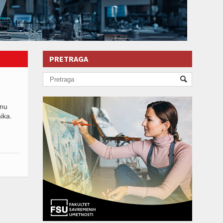
PRETRAGA
inu
ika.