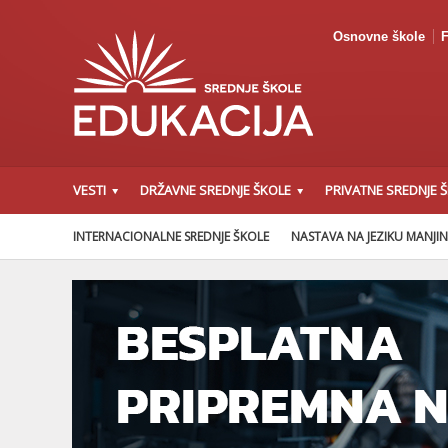
Osnovne škole
F
VESTI
DRŽAVNE SREDNJE ŠKOLE
PRIVATNE SREDNJE 
INTERNACIONALNE SREDNJE ŠKOLE
NASTAVA NA JEZIKU MANJI