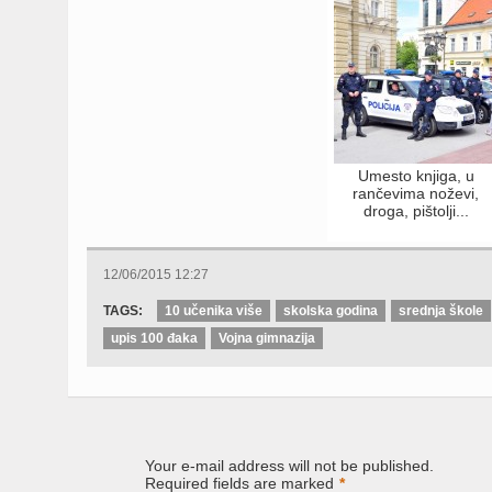
Umesto knjiga, u
rančevima noževi,
droga, pištolji...
12/06/2015 12:27
TAGS:
10 učenika više
skolska godina
srednja škole
upis 100 đaka
Vojna gimnazija
Your e-mail address will not be published.
Required fields are marked
*