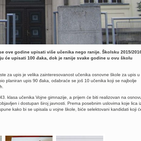
se ove godine upisati više učenika nego ranije. Školsku 2015/2016
u će upisati 100 đaka, dok je ranije svake godine u ovu školu
iste za upis je velika zainteresovanost učenika osnovne škole za upis u
bio planiran upis 90 đaka, odabraće se još 10 učenika koji se najbolje
h.
3. klasa učenika Vojne gimnazije, a prijem će biti realizovan na osnov
objavljen i dostupan široj javnosti. Prema posebnim uslovima koje lica i
pune kako bi se upisala u vojne škole, biće selektovani kandidati koji ć