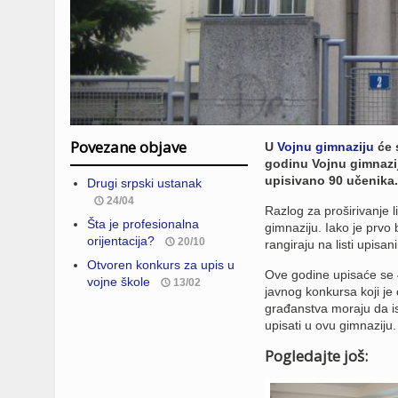
Povezane objave
U
Vojnu gimnaziju
će 
godinu Vojnu gimnazij
upisivano 90 učenika.
Drugi srpski ustanak
24/04
Razlog za proširivanje l
Šta je profesionalna
gimnaziju. Iako je prvo 
orijentacija?
20/10
rangiraju na listi upisani
Otvoren konkurs za upis u
Ove godine upisaće se 4
vojne škole
13/02
javnog konkursa koji je 
građanstva moraju da is
upisati u ovu gimnaziju.
Pogledajte još: