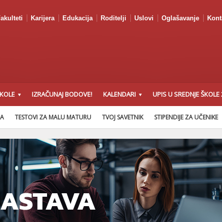
akulteti
Karijera
Edukacija
Roditelji
Uslovi
Oglašavanje
Kont
ŠKOLE
IZRAČUNAJ BODOVE!
KALENDARI
UPIS U SREDNJE ŠKOLE 
NA
TESTOVI ZA MALU MATURU
TVOJ SAVETNIK
STIPENDIJE ZA UČENIKE