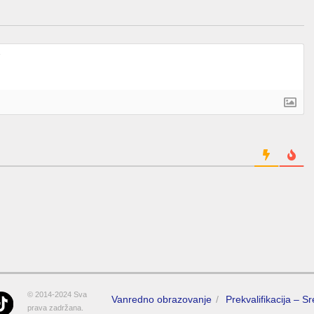
© 2014-2024 Sva
Vanredno obrazovanje
Prekvalifikacija – S
prava zadržana.