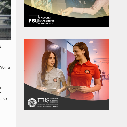
.
 Vojnu
u
z
e se