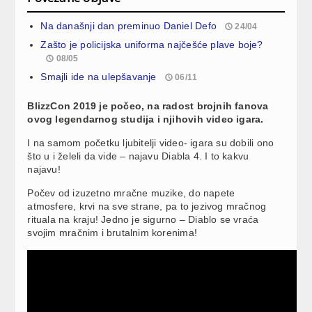
Na današnji dan preminuo Daniel Defo
24/04
Zašto je policijska uniforma najčešće plave boje?
08/05
Smajli ide na ulepšavanje
06/11
BlizzCon 2019 je počeo, na radost brojnih fanova
ovog legendarnog studija i njihovih video igara.
I na samom početku ljubitelji video- igara su dobili ono
što u i želeli da vide – najavu Diabla 4. I to kakvu
najavu!
Počev od izuzetno mračne muzike, do napete
atmosfere, krvi na sve strane, pa to jezivog mračnog
rituala na kraju! Jedno je sigurno – Diablo se vraća
svojim mračnim i brutalnim korenima!