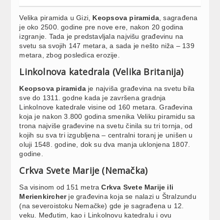
Velika piramida u Gizi,
Keopsova piramida
, sagrađena
je oko 2500. godine pre nove ere, nakon 20 godina
izgranje. Tada je predstavljala najvišu građevinu na
svetu sa svojih 147 metara, a sada je nešto niža – 139
metara, zbog posledica erozije.
Linkolnova katedrala (Velika Britanija)
Keopsova piramida
je najviša građevina na svetu bila
sve do 1311. godne kada je završena gradnja
Linkolnove katedrale visine od 160 metara. Građevina
koja je nakon 3.800 godina smenika Veliku piramidu sa
trona najviše građevine na svetu činila su tri tornja, od
kojih su sva tri izgubljena – centralni toranj je unišen u
oluji 1548. godine, dok su dva manja uklonjena 1807.
godine.
Crkva Svete Marije (Nemačka)
Sa visinom od 151 metra
Crkva Svete Marije ili
Merienkircher
je građevina koja se nalazi u Štralzundu
(na severoistoku Nemačke) gde je sagrađena u 12.
veku. Međutim, kao i Linkolnovu katedralu i ovu