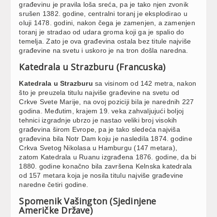
građevinu je pravila loša sreća, pa je tako njen zvonik
srušen 1382. godine, centralni toranj je eksplodirao u
oluji 1478. godini, nakon čega je zamenjen, a zamenjen
toranj je stradao od udara groma koji ga je spalio do
temelja. Zato je ova građevina ostala bez titule najviše
građevine na svetu i uskoro je na tron došla naredna.
Katedrala u Strazburu (Francuska)
Katedrala u Strazburu
sa visinom od 142 metra, nakon
što je preuzela titulu najviše građevine na svetu od
Crkve Svete Marije, na ovoj poziciji bila je narednih 227
godina. Međutim, krajem 19. veka zahvaljujući boljoj
tehnici izgradnje ubrzo je nastao veliki broj visokih
građevina širom Evrope, pa je tako sledeća najviša
građevina bila Notr Dam koju je nasledila 1874. godine
Crkva Svetog Nikolasa u Hamburgu (147 metara),
zatom Katedrala u Ruanu izgrađena 1876. godine, da bi
1880. godine konačno bila završena Kelnska katedrala
od 157 metara koja je nosila titulu najviše građevine
naredne četiri godine.
Spomenik Vašington (Sjedinjene
Američke Države)