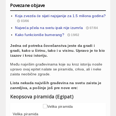
Povezane objave
Koja zvezda će sijati najsjanije za 1.5 miliona godina?
03/06
Najveća pčela na svetu ipak nije izumrla
07/04
Kako funkcioniše bumerang?
19/02
Jedna od potreba čovečanstva jeste da gradi i
gradi, kako u širinu, tako i u visinu. Upravo je to bio
izazov i kroz istoriju.
Među najvišim građevinama koje su kroz istoriju nosile
upravo ovaj epitet nalate se piramida, crkva, ali i neke
zaista neobične zgrade.
Lista nekada najviših građevina na svetu zaista je
zanmljiva, a počinje još pre nove ere:
Keopsova piramida (Egipat)
Velika piramida