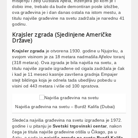
mišljenju i želji Gustava Ajfela, inženjera po kom je i
dobio ime, trebalo da bude demontiran posle izložbe,
ova građevina je i dan danas ostala na istom mestu, a
titulu najviše građevine na svetu zadržala je narednu 41
godinu.
Krajsler zgrada (Sjedinjene Američke
Države)
Krajsler zgrada
je otvorena 1930. godine u Njujorku, a
svojom visinom je za 18 metara nadmašila Ajfelov toranj
(318 metara). Ova zgrada je bila najviša na svetu, a
titulu najviše zgrade izgrađene od cigala zadržala je čak
i kad je 11 meseci kasnije završena gradnja Empajer
stejt bildinga koja je odnela tada ubedljivu pobedu u
visini od 443 metara i više od 100 spratova.
Najviša građevina na svetu – Burdž Kalifa (Dubai)
Sledeća najviša građevina na svetu izgrađena je 1972.
godine i u pitanju je
Svetski trgovinski centar
, nakon
čega je titula najviše građevine otišla u Čikago, pa u
Aziju, a sada je
najviša zgrada na svetu Burdž Kalifa