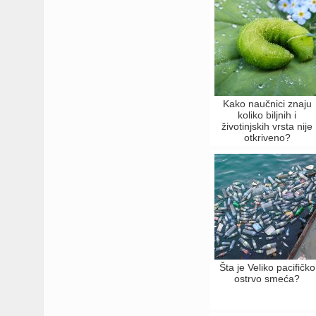
Kako naučnici znaju
koliko biljnih i
životinjskih vrsta nije
otkriveno?
Šta je Veliko pacifičko
ostrvo smeća?