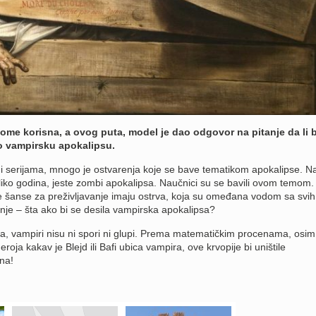
me korisna, a ovog puta, model je dao odgovor na pitanje da li b
o vampirsku apokalipsu.
 i serijama, mnogo je ostvarenja koje se bave tematikom apokalipse. N
iko godina, jeste zombi apokalipsa. Naučnici su se bavili ovom temom.
e šanse za preživljavanje imaju ostrva, koja su omeđana vodom sa svih
anje – šta ako bi se desila vampirska apokalipsa?
ja, vampiri nisu ni spori ni glupi. Prema matematičkim procenama, osim
roja kakav je Blejd ili Bafi ubica vampira, ove krvopije bi uništile
na!