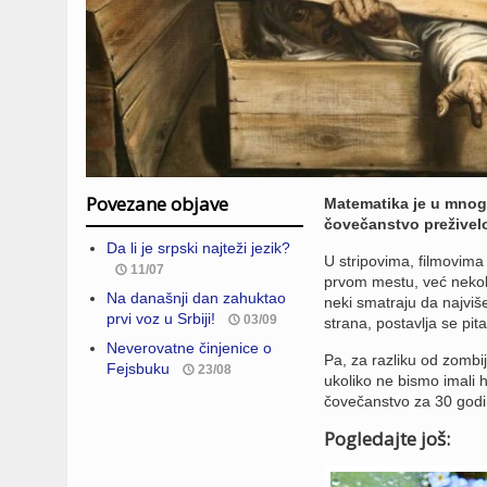
Povezane objave
Matematika je u mnogo
čovečanstvo preživel
Da li je srpski najteži jezik?
U stripovima, filmovima
11/07
prvom mestu, već nekol
Na današnji dan zahuktao
neki smatraju da najviš
prvi voz u Srbiji!
03/09
strana, postavlja se pit
Neverovatne činjenice o
Pa, za razliku od zombi
Fejsbuku
23/08
ukoliko ne bismo imali he
čovečanstvo za 30 godi
Pogledajte još: