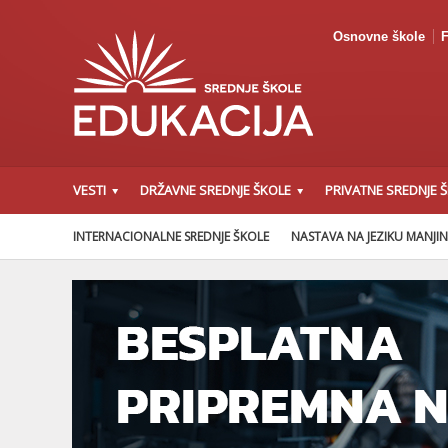
Osnovne škole
F
VESTI
DRŽAVNE SREDNJE ŠKOLE
PRIVATNE SREDNJE 
INTERNACIONALNE SREDNJE ŠKOLE
NASTAVA NA JEZIKU MANJI