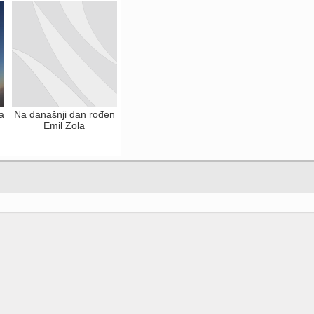
a
Na današnji dan rođen
Emil Zola