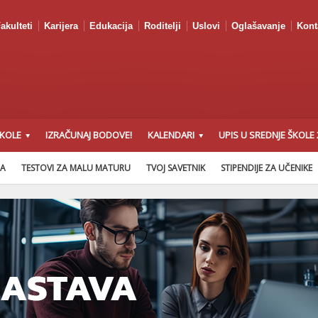
akulteti
Karijera
Edukacija
Roditelji
Uslovi
Oglašavanje
Kont
ŠKOLE
IZRAČUNAJ BODOVE!
KALENDARI
UPIS U SREDNJE ŠKOLE 
NA
TESTOVI ZA MALU MATURU
TVOJ SAVETNIK
STIPENDIJE ZA UČENIKE