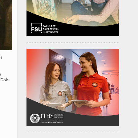
i
a
 Dok