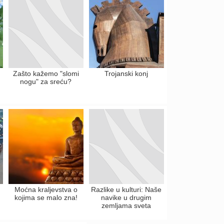
Zašto kažemo "slomi
Trojanski konj
nogu" za sreću?
Moćna kraljevstva o
Razlike u kulturi: Naše
kojima se malo zna!
navike u drugim
zemljama sveta