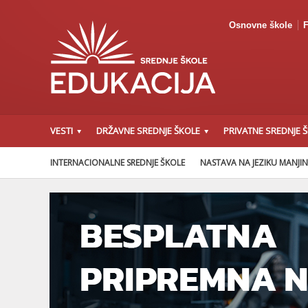
Osnovne škole
F
VESTI
DRŽAVNE SREDNJE ŠKOLE
PRIVATNE SREDNJE 
INTERNACIONALNE SREDNJE ŠKOLE
NASTAVA NA JEZIKU MANJI