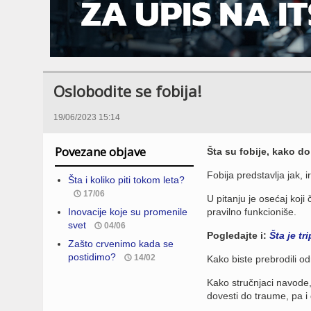
Oslobodite se fobija!
19/06/2023 15:14
Povezane objave
Šta su fobije, kako do 
Fobija predstavlja jak, 
Šta i koliko piti tokom leta?
17/06
U pitanju je osećaj koj
Inovacije koje su promenile
pravilno funkcioniše.
svet
04/06
Pogledajte i:
Šta je tr
Zašto crvenimo kada se
postidimo?
14/02
Kako biste prebrodili o
Kako stručnjaci navode, 
dovesti do traume, pa i 