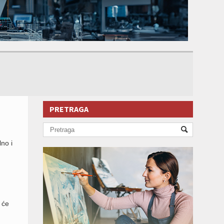
PRETRAGA
no i
 će