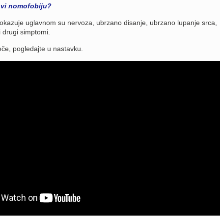
i vi nomofobiju?
kazuje uglavnom su nervoza, ubrzano disanje, ubrzano lupanje srca,
i drugi simptomi.
eče, pogledajte u nastavku.