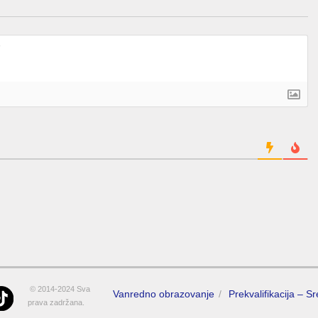
© 2014-2024 Sva
Vanredno obrazovanje
Prekvalifikacija – S
prava zadržana.