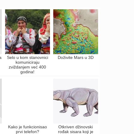
a
Selo u kom stanovnici
Doživite Mars u 3D
komuniciraju
zviždanjem već 400
godina!
Kako je funkcionisao
Otkriven džinovski
prvi telefon?
rođak sisara koji je