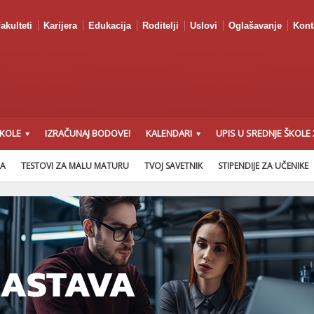
akulteti
Karijera
Edukacija
Roditelji
Uslovi
Oglašavanje
Kont
ŠKOLE
IZRAČUNAJ BODOVE!
KALENDARI
UPIS U SREDNJE ŠKOLE 
NA
TESTOVI ZA MALU MATURU
TVOJ SAVETNIK
STIPENDIJE ZA UČENIKE