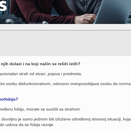
njih dolazi i na koji način se rešiti istih?
iracionalan strah od stvari, pojava i predmeta.
i čini osobu disfunkcionalnom, odnosno onesposobljava osobu da normal
ipofobija?
dređenu fobiju, morate se suočiti sa strahom.
dovoljno je samo jednom biti izložene određenoj stresnoj situaciji, koja
do uslova da se fobija razvije.