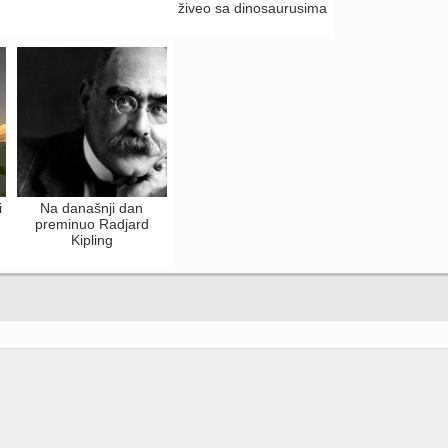
živeo sa dinosaurusima
i
Na današnji dan
preminuo Radjard
Kipling